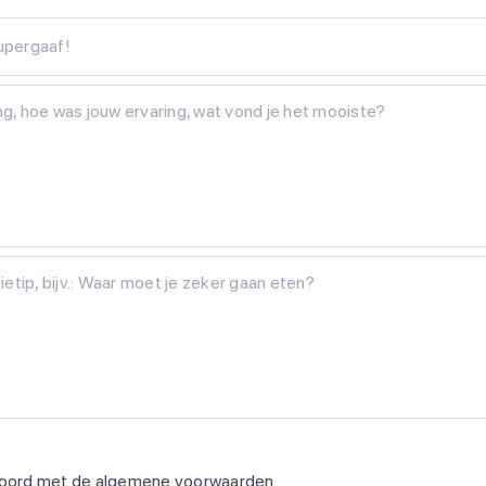
Supergaaf!
koord met de
algemene voorwaarden
.