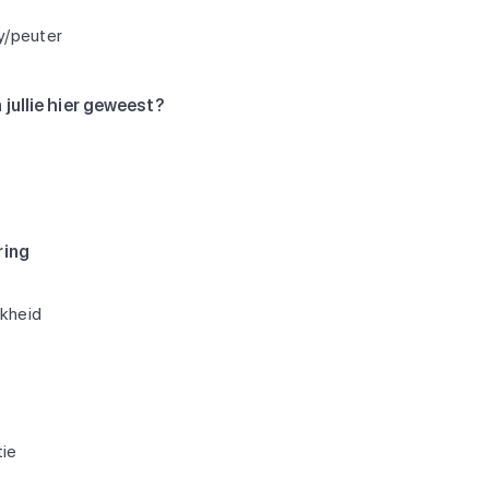
y/peuter
 jullie hier geweest?
ring
jkheid
ie