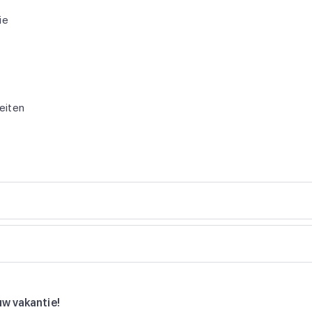
ie
teiten
uw vakantie!