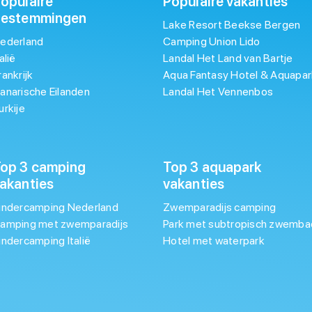
opulaire
Populaire vakanties
bestemmingen
Lake Resort Beekse Bergen
ederland
Camping Union Lido
talië
Landal Het Land van Bartje
rankrijk
Aqua Fantasy Hotel & Aquapar
anarische Eilanden
Landal Het Vennenbos
urkije
op 3 camping
Top 3 aquapark
akanties
vakanties
indercamping Nederland
Zwemparadijs camping
amping met zwemparadijs
Park met subtropisch zwemba
indercamping Italië
Hotel met waterpark