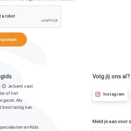
 opslaan
egids
Volg jij ons al?
 😊 Je bent vast
ie of het
Instagram
 gezin. Als
 best lastig kan
Meld je aan voor 
pecialisten en Kids