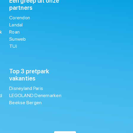
Een greep uit onze
partners
Corendon
Landal
k
Roan
Sunweb
TUI
Top 3 pretpark
vakanties
Disneyland Paris
d
LEGOLAND Denemarken
Beekse Bergen