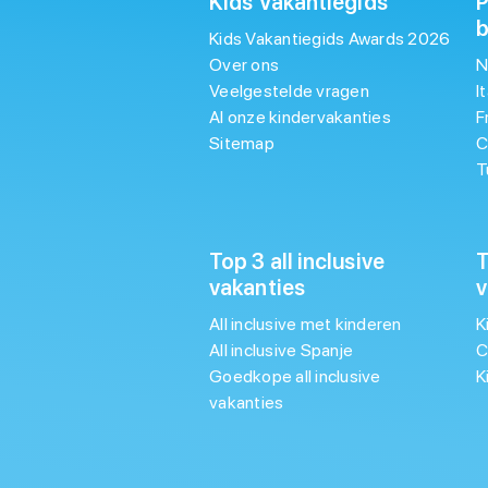
Kids Vakantiegids
P
Kids Vakantiegids Awards 2026
Over ons
N
Veelgestelde vragen
I
Al onze kindervakanties
F
Sitemap
C
T
Top 3 all inclusive
T
vakanties
v
All inclusive met kinderen
K
All inclusive Spanje
C
Goedkope all inclusive
K
vakanties