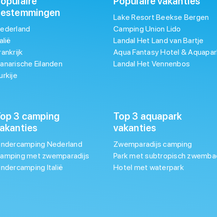
opulaire
Populaire vakanties
bestemmingen
Lake Resort Beekse Bergen
ederland
Camping Union Lido
talië
Landal Het Land van Bartje
rankrijk
Aqua Fantasy Hotel & Aquapar
anarische Eilanden
Landal Het Vennenbos
urkije
op 3 camping
Top 3 aquapark
akanties
vakanties
indercamping Nederland
Zwemparadijs camping
amping met zwemparadijs
Park met subtropisch zwemba
indercamping Italië
Hotel met waterpark