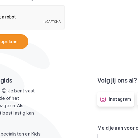
 opslaan
egids
Volg jij ons al?
 😊 Je bent vast
ie of het
Instagram
 gezin. Als
 best lastig kan
Meld je aan voor 
pecialisten en Kids