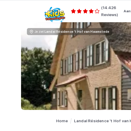
(14.426
Aan
Reviews)
Je ziet
Landal Résidence 't Hof van Haamstede
Home
Landal Résidence 't Hof va