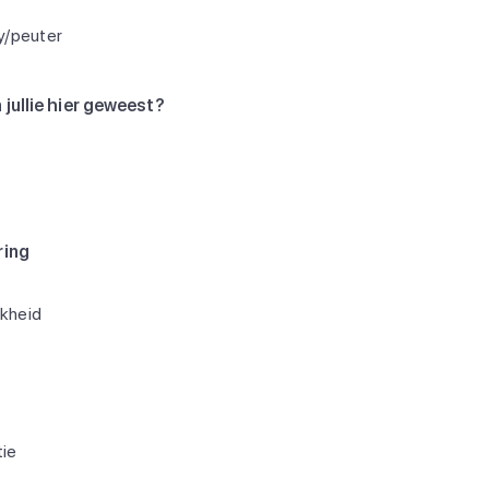
y/peuter
 jullie hier geweest?
ring
jkheid
ie