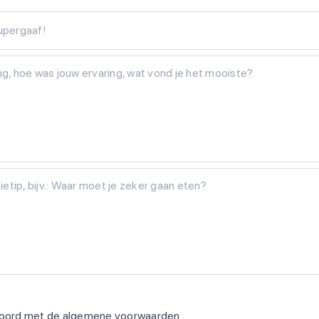
Supergaaf!
koord met de
algemene voorwaarden
.