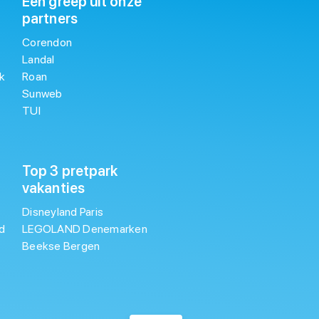
Een greep uit onze
partners
Corendon
Landal
k
Roan
Sunweb
TUI
Top 3 pretpark
vakanties
Disneyland Paris
d
LEGOLAND Denemarken
Beekse Bergen