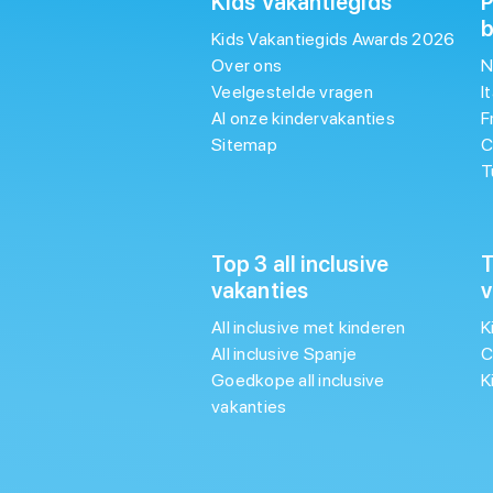
Kids Vakantiegids
P
Kids Vakantiegids Awards 2026
Over ons
N
Veelgestelde vragen
I
Al onze kindervakanties
F
Sitemap
C
T
Top 3 all inclusive
T
vakanties
v
All inclusive met kinderen
K
All inclusive Spanje
C
Goedkope all inclusive
K
vakanties