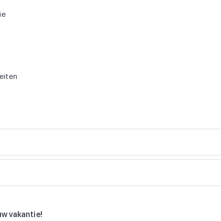
ie
teiten
uw vakantie!