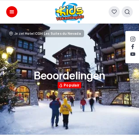
Je ziet
Hotel CGH Les Suites du Nevada
Beoordelingen
Populair