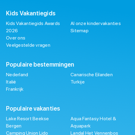
Kids Vakantiegids
Kids Vakantiegids Awards
Al onze kindervakanties
2026
Sitemap
Over ons
Veelgestelde vragen
Populaire bestemmingen
Nederland
Canarische Eilanden
Italië
Turkije
Frankrijk
Populaire vakanties
Lake Resort Beekse
Aqua Fantasy Hotel &
Bergen
Aquapark
Camping Union Lido
Landal Het Vennenbos