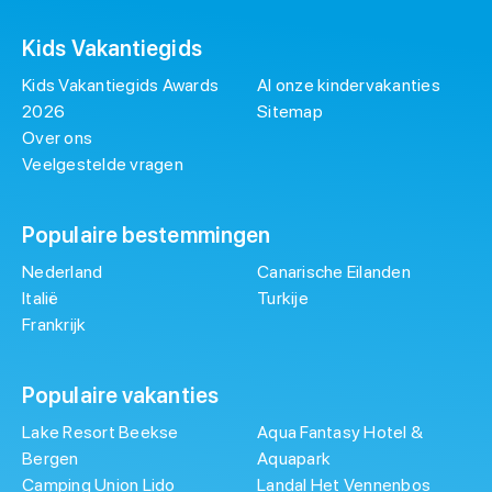
Kids Vakantiegids
Kids Vakantiegids Awards
Al onze kindervakanties
2026
Sitemap
Over ons
Veelgestelde vragen
Populaire bestemmingen
Nederland
Canarische Eilanden
Italië
Turkije
Frankrijk
Populaire vakanties
Lake Resort Beekse
Aqua Fantasy Hotel &
Bergen
Aquapark
Camping Union Lido
Landal Het Vennenbos