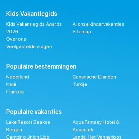
Kids Vakantiegids
Kids Vakantiegids Awards
Al onze kindervakanties
2026
Sitemap
Over ons
Veelgestelde vragen
Populaire bestemmingen
Nederland
Canarische Eilanden
Italië
Turkije
Frankrijk
Populaire vakanties
Lake Resort Beekse
Aqua Fantasy Hotel &
Bergen
Aquapark
Camping Union Lido
Landal Het Vennenbos