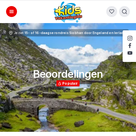
Je ziet
15- of 16-daagse rondreis Siobhan door Engeland en Ierland
Beoordelingen
Populair