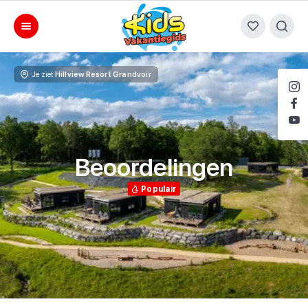
Je ziet
Hillview Resort Grandvoir
Beoordelingen
Populair