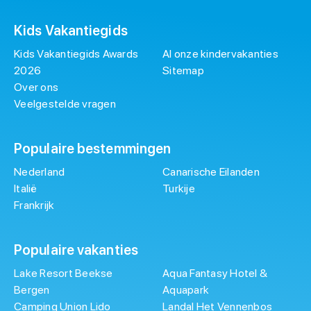
Kids Vakantiegids
Kids Vakantiegids Awards
Al onze kindervakanties
2026
Sitemap
Over ons
Veelgestelde vragen
Populaire bestemmingen
Nederland
Canarische Eilanden
Italië
Turkije
Frankrijk
Populaire vakanties
Lake Resort Beekse
Aqua Fantasy Hotel &
Bergen
Aquapark
Camping Union Lido
Landal Het Vennenbos