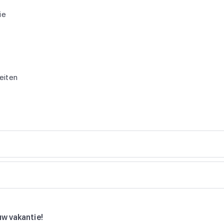
ie
teiten
uw vakantie!