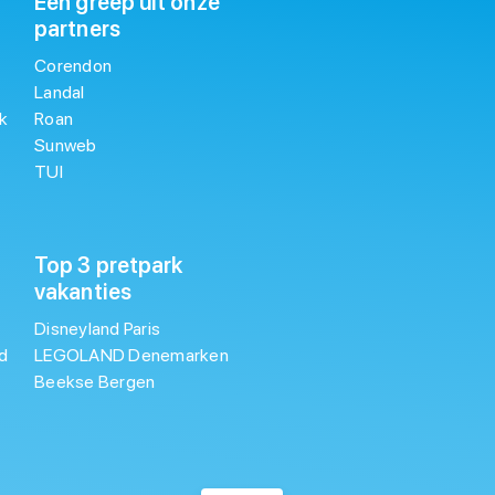
Een greep uit onze
partners
Corendon
Landal
k
Roan
Sunweb
TUI
Top 3 pretpark
vakanties
Disneyland Paris
d
LEGOLAND Denemarken
Beekse Bergen