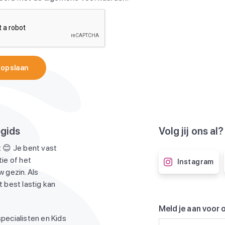
 opslaan
egids
Volg jij ons al?
 😊 Je bent vast
ie of het
Instagram
 gezin. Als
 best lastig kan
Meld je aan voor 
pecialisten en Kids