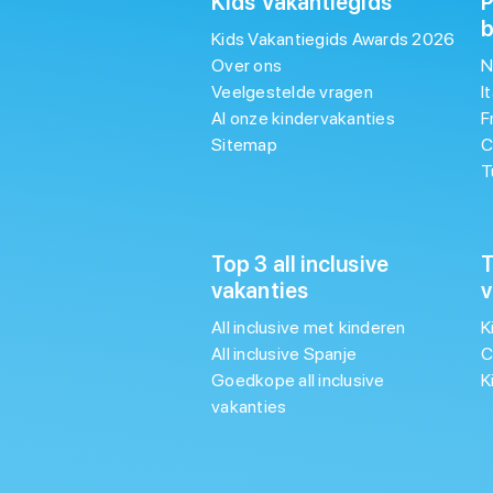
Kids Vakantiegids
P
Kids Vakantiegids Awards 2026
Over ons
N
Veelgestelde vragen
I
Al onze kindervakanties
F
Sitemap
C
T
Top 3 all inclusive
T
vakanties
v
All inclusive met kinderen
K
All inclusive Spanje
C
Goedkope all inclusive
K
vakanties