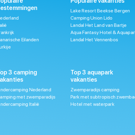
opulaire
Populaire vakanties
bestemmingen
Lake Resort Beekse Bergen
ederland
Camping Union Lido
talië
Landal Het Land van Bartje
rankrijk
Aqua Fantasy Hotel & Aquapar
anarische Eilanden
Landal Het Vennenbos
urkije
op 3 camping
Top 3 aquapark
akanties
vakanties
indercamping Nederland
Zwemparadijs camping
amping met zwemparadijs
Park met subtropisch zwemba
indercamping Italië
Hotel met waterpark