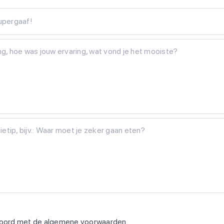
Supergaaf!
koord met de
algemene voorwaarden
.