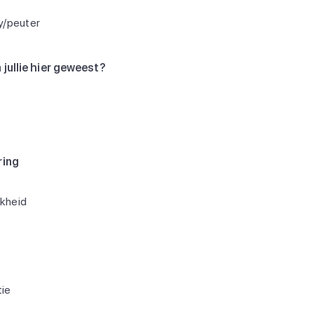
y/peuter
 jullie hier geweest?
ring
jkheid
ie