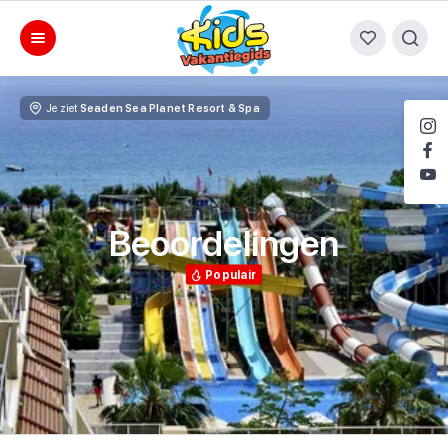
Je ziet
Seaden Sea Planet Resort & Spa
Beoordelingen
Populair