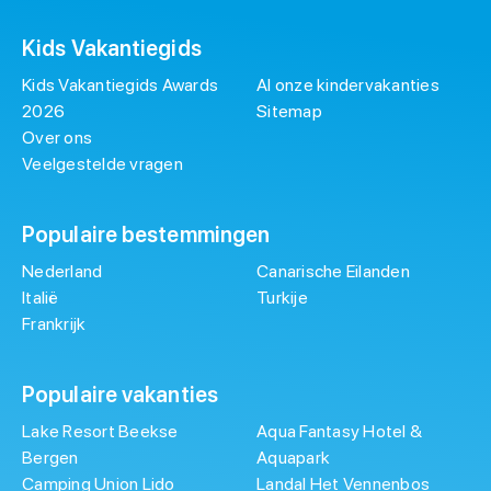
Kids Vakantiegids
Kids Vakantiegids Awards
Al onze kindervakanties
2026
Sitemap
Over ons
Veelgestelde vragen
Populaire bestemmingen
Nederland
Canarische Eilanden
Italië
Turkije
Frankrijk
Populaire vakanties
Lake Resort Beekse
Aqua Fantasy Hotel &
Bergen
Aquapark
Camping Union Lido
Landal Het Vennenbos