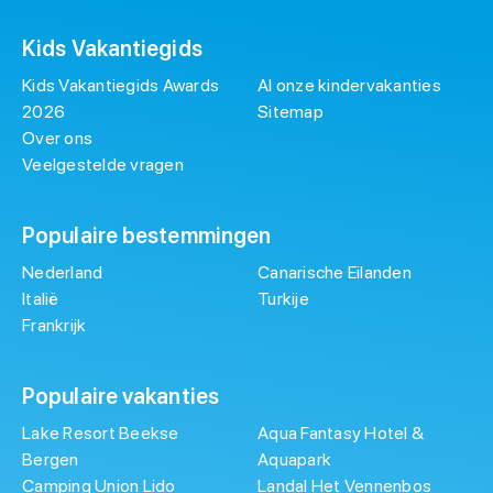
Kids Vakantiegids
Kids Vakantiegids Awards
Al onze kindervakanties
2026
Sitemap
Over ons
Veelgestelde vragen
Populaire bestemmingen
Nederland
Canarische Eilanden
Italië
Turkije
Frankrijk
Populaire vakanties
Lake Resort Beekse
Aqua Fantasy Hotel &
Bergen
Aquapark
Camping Union Lido
Landal Het Vennenbos