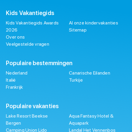
Kids Vakantiegids
Kids Vakantiegids Awards
Al onze kindervakanties
2026
Sitemap
Over ons
Veelgestelde vragen
Populaire bestemmingen
Nederland
Canarische Eilanden
Italië
Turkije
Frankrijk
Populaire vakanties
Lake Resort Beekse
Aqua Fantasy Hotel &
Bergen
Aquapark
Camping Union Lido
Landal Het Vennenbos