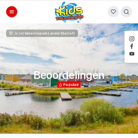
Je ziet
Vakantiepark Landal Ebeltoft
Beoordelingen
Populair