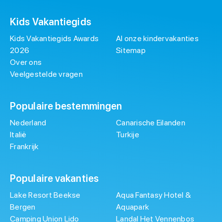
Kids Vakantiegids
Kids Vakantiegids Awards
Al onze kindervakanties
2026
Sitemap
Over ons
Veelgestelde vragen
Populaire bestemmingen
Nederland
Canarische Eilanden
Italië
Turkije
Frankrijk
Populaire vakanties
Lake Resort Beekse
Aqua Fantasy Hotel &
Bergen
Aquapark
Camping Union Lido
Landal Het Vennenbos