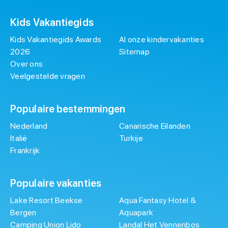
Kids Vakantiegids
Kids Vakantiegids Awards
Al onze kindervakanties
2026
Sitemap
Over ons
Veelgestelde vragen
Populaire bestemmingen
Nederland
Canarische Eilanden
Italië
Turkije
Frankrijk
Populaire vakanties
Lake Resort Beekse
Aqua Fantasy Hotel &
Bergen
Aquapark
Camping Union Lido
Landal Het Vennenbos