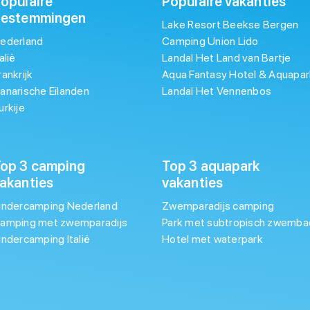
opulaire
Populaire vakanties
bestemmingen
Lake Resort Beekse Bergen
ederland
Camping Union Lido
talië
Landal Het Land van Bartje
rankrijk
Aqua Fantasy Hotel & Aquapar
anarische Eilanden
Landal Het Vennenbos
urkije
op 3 camping
Top 3 aquapark
akanties
vakanties
indercamping Nederland
Zwemparadijs camping
amping met zwemparadijs
Park met subtropisch zwemba
indercamping Italië
Hotel met waterpark