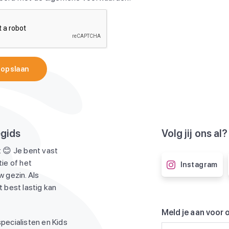
 opslaan
egids
Volg jij ons al?
 😊 Je bent vast
ie of het
Instagram
 gezin. Als
 best lastig kan
Meld je aan voor 
pecialisten en Kids