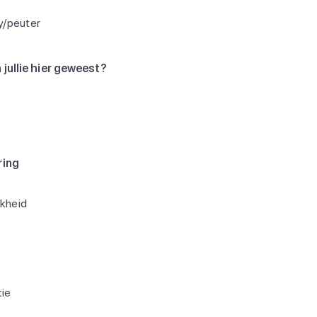
y/peuter
 jullie hier geweest?
ring
jkheid
ie