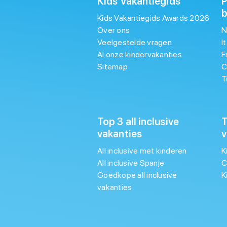
Kids Vakantiegids
P
Kids Vakantiegids Awards 2026
Over ons
N
Veelgestelde vragen
I
Al onze kindervakanties
F
Sitemap
C
T
Top 3 all inclusive
T
vakanties
v
All inclusive met kinderen
K
All inclusive Spanje
C
Goedkope all inclusive
K
vakanties