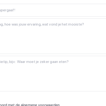
Supergaaf!
koord met de
algemene voorwaarden
.