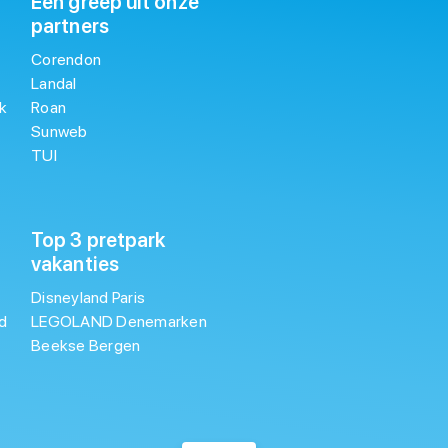
Een greep uit onze
partners
Corendon
Landal
k
Roan
Sunweb
TUI
Top 3 pretpark
vakanties
Disneyland Paris
d
LEGOLAND Denemarken
Beekse Bergen