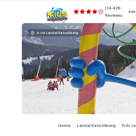
(14.426
Aan
Reviews)
Je ziet
Landal Katschberg
Home
Landal Katschberg
Kids v