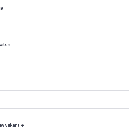
ie
teiten
uw vakantie!