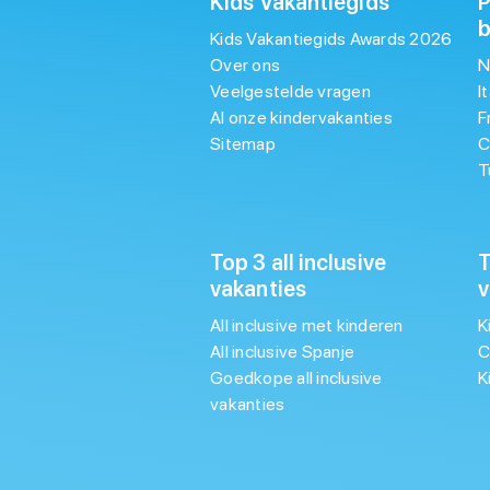
Kids Vakantiegids
P
Kids Vakantiegids Awards 2026
Over ons
N
Veelgestelde vragen
I
Al onze kindervakanties
F
Sitemap
C
T
Top 3 all inclusive
T
vakanties
v
All inclusive met kinderen
K
All inclusive Spanje
C
Goedkope all inclusive
K
vakanties