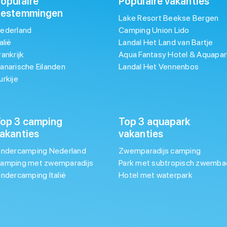
opulaire
Populaire vakanties
bestemmingen
Lake Resort Beekse Bergen
ederland
Camping Union Lido
talië
Landal Het Land van Bartje
rankrijk
Aqua Fantasy Hotel & Aquapar
anarische Eilanden
Landal Het Vennenbos
urkije
op 3 camping
Top 3 aquapark
akanties
vakanties
indercamping Nederland
Zwemparadijs camping
amping met zwemparadijs
Park met subtropisch zwemba
indercamping Italië
Hotel met waterpark