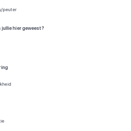
y/peuter
 jullie hier geweest?
ring
jkheid
ie