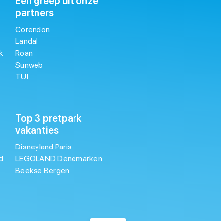
Een greep uit onze
partners
Corendon
Landal
k
Roan
Sunweb
TUI
Top 3 pretpark
vakanties
Disneyland Paris
d
LEGOLAND Denemarken
Beekse Bergen