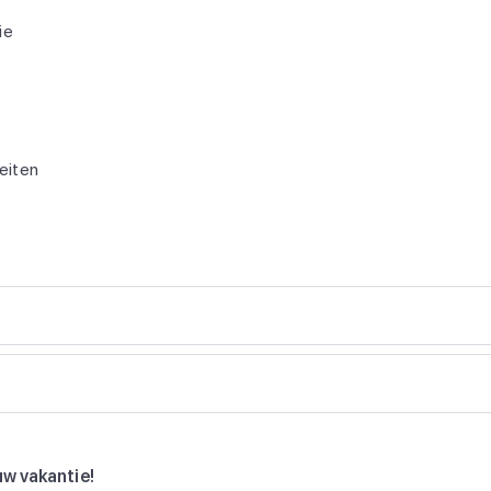
ie
teiten
uw vakantie!