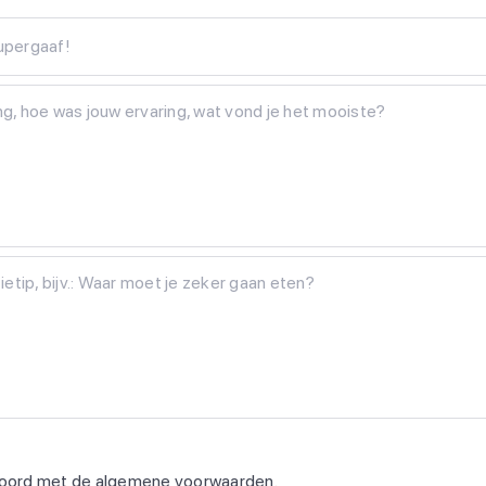
Supergaaf!
koord met de
algemene voorwaarden
.