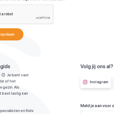
 opslaan
egids
Volg jij ons al?
 😊 Je bent vast
ie of het
Instagram
 gezin. Als
 best lastig kan
Meld je aan voor 
pecialisten en Kids