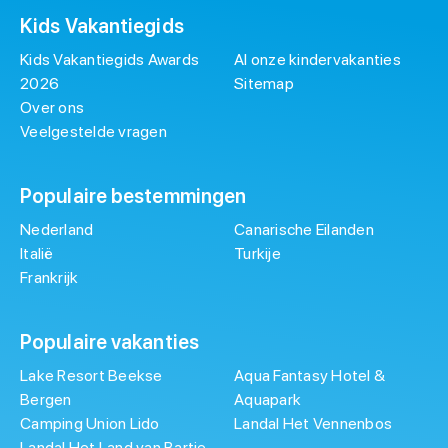
Kids Vakantiegids
Kids Vakantiegids Awards
Al onze kindervakanties
2026
Sitemap
Over ons
Veelgestelde vragen
Populaire bestemmingen
Nederland
Canarische Eilanden
Italië
Turkije
Frankrijk
Populaire vakanties
Lake Resort Beekse
Aqua Fantasy Hotel &
Bergen
Aquapark
Camping Union Lido
Landal Het Vennenbos
Landal Het Land van Bartje