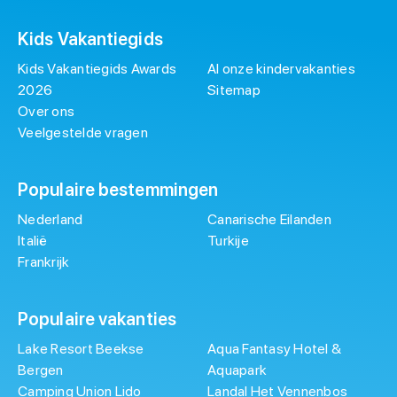
Kids Vakantiegids
Kids Vakantiegids Awards
Al onze kindervakanties
2026
Sitemap
Over ons
Veelgestelde vragen
Populaire bestemmingen
Nederland
Canarische Eilanden
Italië
Turkije
Frankrijk
Populaire vakanties
Lake Resort Beekse
Aqua Fantasy Hotel &
Bergen
Aquapark
Camping Union Lido
Landal Het Vennenbos