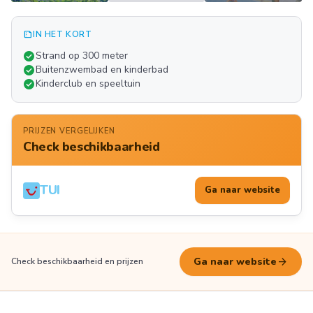
summarize
IN HET KORT
Meer
check_circle
Strand op 300 meter
FOTO'S
check_circle
Buitenzwembad en kinderbad
check_circle
Kinderclub en speeltuin
PRIJZEN VERGELIJKEN
Check beschikbaarheid
TUI
Ga naar website
arrow_forward
Ga naar website
Check beschikbaarheid en prijzen