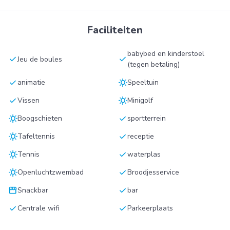
Faciliteiten
babybed en kinderstoel
check
check
Jeu de boules
(tegen betaling)
check
sunny
animatie
Speeltuin
check
sunny
Vissen
Minigolf
sunny
check
Boogschieten
sportterrein
sunny
check
Tafeltennis
receptie
sunny
check
Tennis
waterplas
sunny
check
Openluchtzwembad
Broodjesservice
storefront
check
Snackbar
bar
check
check
Centrale wifi
Parkeerplaats