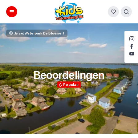
Je ziet
Waterpark De Bloemert
Beoordelingen
Populair