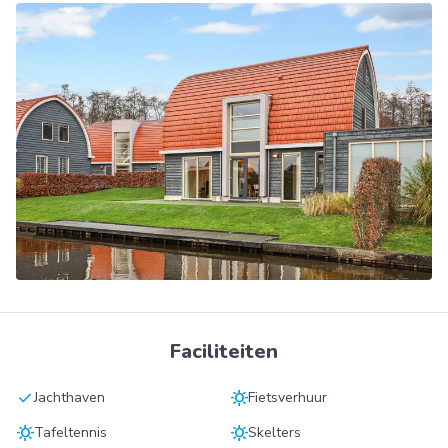
Faciliteiten
check
sunny
Jachthaven
Fietsverhuur
sunny
sunny
Tafeltennis
Skelters