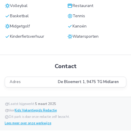
sunny
storefront
Volleybal
Restaurant
check
sunny
Basketbal
Tennis
sunny
check
Midgetgolf
Kanoën
check
sunny
Kinderfietsverhuur
Watersporten
Contact
Adres
De Bloemert 1, 9475 TG Midlaren
update
Laatst bijgewerkt:
5 maart 2025
update
door
Kids Vakantiegids Redactie
.
verified
Dit park is door onze redactie zelf bezocht.
Lees meer over onze werkwijze
.