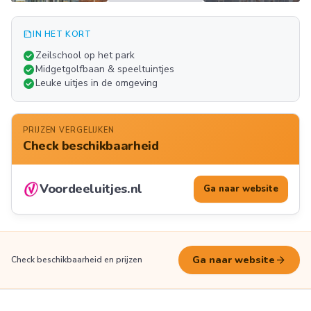
summarize
IN HET KORT
Meer
check_circle
Zeilschool op het park
FOTO'S
check_circle
Midgetgolfbaan & speeltuintjes
check_circle
Leuke uitjes in de omgeving
PRIJZEN VERGELIJKEN
Check beschikbaarheid
Voordeeluitjes.nl
Ga naar website
arrow_forward
Ga naar website
Check beschikbaarheid en prijzen