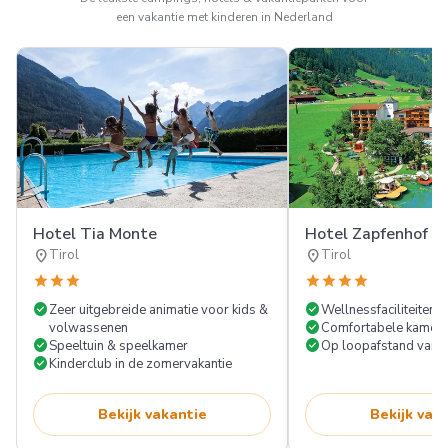
een vakantie met kinderen in Nederland
Hotel Tia Monte
Hotel Zapfenhof
location_on
location_on
Tirol
Tirol
star
star
star
star
star
star
star
check_circle
check_circle
Zeer uitgebreide animatie voor kids &
Wellnessfaciliteiten
check_circle
volwassenen
Comfortabele kamer
check_circle
check_circle
Speeltuin & speelkamer
Op loopafstand van h
check_circle
Kinderclub in de zomervakantie
Bekijk vakantie
Bekijk vak