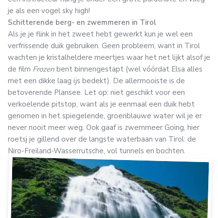
je als een vogel sky high!
Schitterende berg- en zwemmeren in Tirol
Als je je flink in het zweet hebt gewerkt kun je wel een
verfrissende duik gebruiken. Geen probleem, want in Tirol
wachten je kristalheldere meertjes waar het net lijkt alsof je
de film
Frozen
bent binnengestapt (wel vóórdat Elsa alles
met een dikke laag ijs bedekt). De allermooiste is de
betoverende Plansee. Let op: niet geschikt voor een
verkoelende pitstop, want als je eenmaal een duik hebt
genomen in het spiegelende, groenblauwe water wil je er
never nooit meer weg. Ook gaaf is zwemmeer Going, hier
roetsj je gillend over de langste waterbaan van Tirol: de
Niro-Freiland-Wasserrutsche, vol tunnels en bochten.