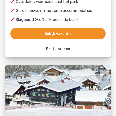
Overdekt zwembad naast het park
Gloednieuwe en moderne accommodaties
Skigebied Großer Arber in de buurt
Bekijk vakantie
Bekijk vakantie
Bekijk prijzen
Golf & Alpin Wellness Resort Hotel
Ludwig Royal