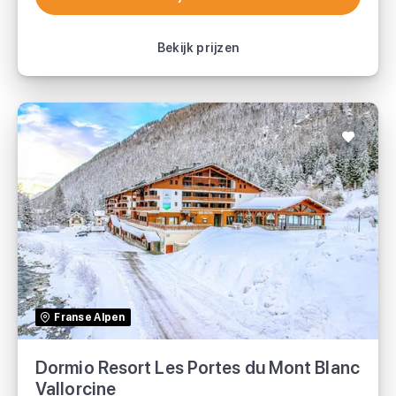
Bekijk vakantie
Bekijk prijzen
Dormio Resort Les Portes du Mont Blanc
Vallorcine
TUI
Franse Alpen
Dormio Resort Les Portes du Mont Blanc
Voordeeluitjes.nl
Vallorcine