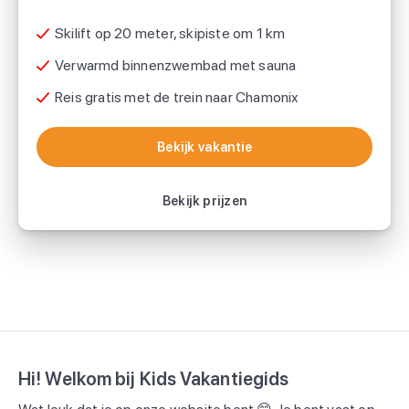
Skilift op 20 meter, skipiste om 1 km
Verwarmd binnenzwembad met sauna
Reis gratis met de trein naar Chamonix
Bekijk vakantie
Bekijk vakantie
Bekijk prijzen
Hi! Welkom bij Kids Vakantiegids