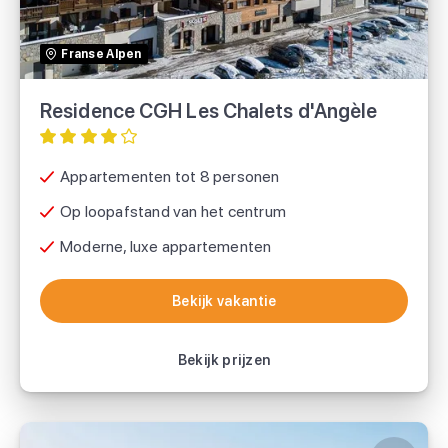
TUI
Franse Alpen
Sunweb
Residence CGH Les Chalets d'Angèle
Appartementen tot 8 personen
Op loopafstand van het centrum
Moderne, luxe appartementen
Bekijk vakantie
Bekijk vakantie
Bekijk prijzen