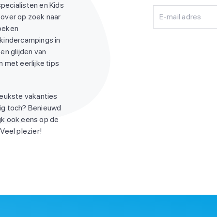
pecialisten en Kids
 over op zoek naar
E-mail adres
zoeken
 kindercampings in
en glijden van
 met eerlijke tips
leukste vakanties
ndig toch? Benieuwd
jk ook eens op de
Veel plezier!