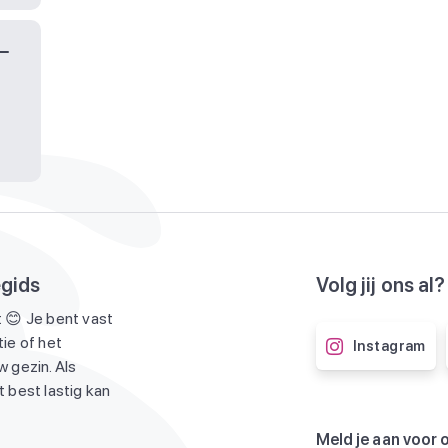
egids
Volg jij ons al?
 😊 Je bent vast
ie of het
Instagram
 gezin. Als
 best lastig kan
Meld je aan voor 