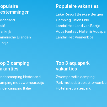
opulaire
Populaire vakanties
bestemmingen
Lake Resort Beekse Bergen
ederland
Camping Union Lido
talië
Landal Het Land van Bartje
rankrijk
Aqua Fantasy Hotel & Aquapar
anarische Eilanden
Landal Het Vennenbos
urkije
op 3 camping
Top 3 aquapark
akanties
vakanties
indercamping Nederland
Zwemparadijs camping
amping met zwemparadijs
Park met subtropisch zwemba
indercamping Italië
Hotel met waterpark