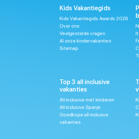
Kids Vakantiegids
P
Kids Vakantiegids Awards 2026
Over ons
N
Veelgestelde vragen
I
Al onze kindervakanties
F
Sitemap
C
T
Top 3 all inclusive
T
vakanties
v
All inclusive met kinderen
K
All inclusive Spanje
C
Goedkope all inclusive
K
vakanties