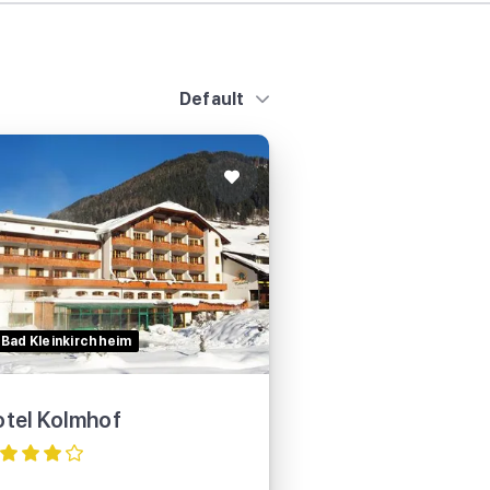
Default
Hotel Kolmhof
Bad Kleinkirchheim
TUI
tel Kolmhof
sunweb