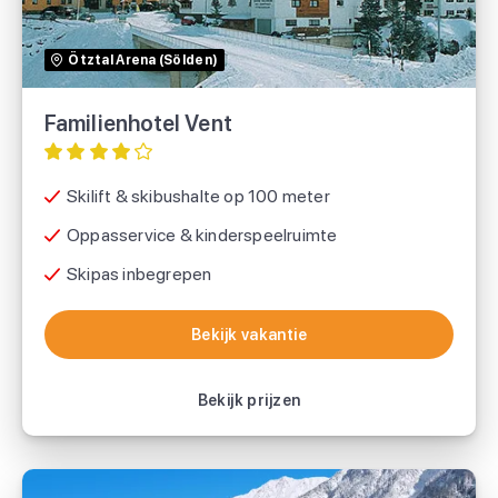
Ötztal Arena (Sölden)
Familienhotel Vent
Skilift & skibushalte op 100 meter
Oppasservice & kinderspeelruimte
Skipas inbegrepen
Bekijk vakantie
Bekijk vakantie
Bekijk prijzen