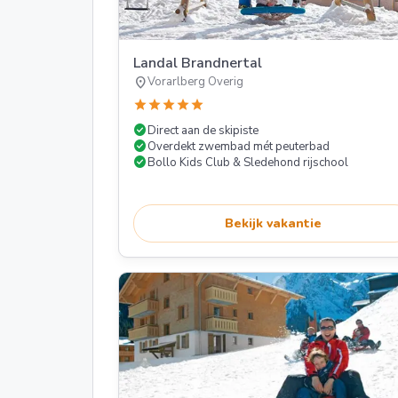
Landal Brandnertal
location_on
Vorarlberg Overig
star
star
star
star
star
check_circle
Direct aan de skipiste
check_circle
Overdekt zwembad mét peuterbad
check_circle
Bollo Kids Club & Sledehond rijschool
Bekijk vakantie