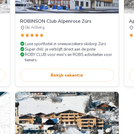
ROBINSON Club Alpenrose Zürs
Ap
location_on
location_on
Ski Arlberg
star
star
star
star
star
star
check_circle
Luxe sporthotel in sneeuwzekere skidorp Zürs
check_circle
Super chill: je verblijft direct aan de piste
check_circle
ROBY CLUB voor mini's en ROBS activiteiten voor
tieners
Bekijk vakantie