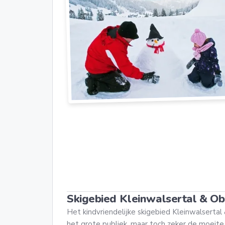
Skigebied Kleinwalsertal & Ob
Het kindvriendelijke skigebied Kleinwalsertal
het grote publiek, maar toch zeker de moeite