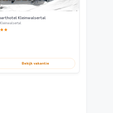
arthotel Kleinwalsertal
Kleinwalsertal
star
star
Bekijk vakantie