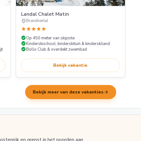
Landal Chalet Matin
location_on
Brandnertal
star
star
star
star
star
check_circle
Op 450 meter van skipiste
check_circle
Kinderskischool, kinderskituin & kinderskiland
check_circle
jt
Bollo Club & overdekt zwembad
Bekijk vakantie
arrow_forward
Bekijk meer van deze vakanties
ostenrijk en grenst in het noorden aan