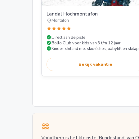
Landal Hochmontafon
location_on
Montafon
star
star
star
star
star
check_circle
Direct aan de piste
check_circle
Bollo Club voor kids van 3 t/m 12 jaar
check_circle
Kinder-skiland met skicrèches, babylift en skitapi
Bekijk vakantie
Vorarlberg is het kleinste ‘Bundesland’ van O