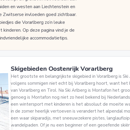
zuiden en westen aan Liechtenstein en
de Zwitserse invloeden goed zichtbaar.
biedjes die Vorarlberg zo’n leuke
kinderen. Op deze pagina vind je de
indvriendelijke accommodatietips.
Skigebieden Oostenrijk Vorarlberg
Het grootste en belangrijkste skigebied in Vorarlberg is Ski
volgens sommigen niet echt bij Vorarlberg hoort, want het l
van Vorarlberg en Tirol. Na Ski Arlberg is Montafon het gro
genoeg is Montafon nog niet zo heel bekend bij Nederland
een wintersport met kinderen is het absoluut de moeite w
in de zomer heerlijk vertoeven is verandert het alpendal mo
een waar skiparadijs, met sneeuwzekere pistes, langlaufloi
wandelpaden. Of je nu een beginner of een geoefende skiër b