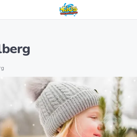
lberg
rg