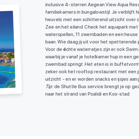
inclusive 4-sterren Aegean View Aqua Res
familiekamers in bungalowstijl. Je verblijft 
heuvels met een schitterend uitzicht over
Zee en het eiland. Check het aquapark met 
waterspellen, 11 zwembaden en een heus
baan. Wie daag jij uit voor het spetterende
Voor de
é
chte waterratjes zijn er ook Swi
waarbij je vanaf je hotelkamer hup in een g
zwembad springt. Het eten is in buffetvor
zeker ook het rooftop restaurant met een 
uitzicht - en er worden snacks en ijsjes aa
Tip:
de Shuttle Bus service brengt je op gez
naar het strand van Psalidi en Kos-stad.