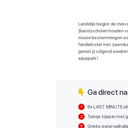
Landelijk begint de meiv
(basis)scholen houden va
mooie bestemmingen waar 
familiehotel met zwembad
geniet jij vólgend weeken
aquapark!
Ga direct naa
6x LAST MINUTE all 
1
Turkije topper met g
2
Grieks waterwalhall
3