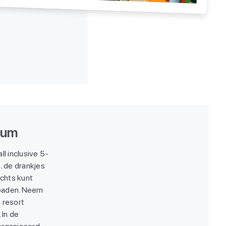
drum
all inclusive 5-
..
de drankjes
achts kunt
mbaden. Neem
 resort
 In de