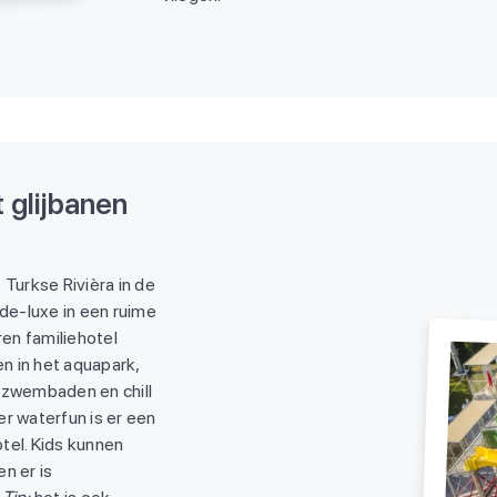
 glijbanen
 Turkse Rivièra in de
-de-luxe in een ruime
ren familiehotel
en in het aquapark,
)zwembaden en chill
r waterfun is er een
tel. Kids kunnen
en er is