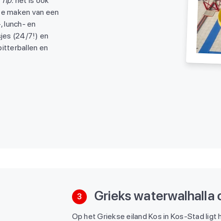
.
Tip:
het is ook
 te maken van een
, lunch- en
sjes (24/7!) en
bitterballen en
Grieks waterwalhalla 
3
Op het Griekse eiland Kos in Kos-Stad ligt h