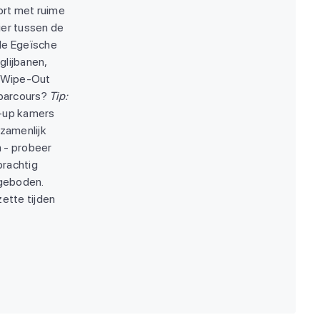
ort met ruime
hier tussen de
 de Egeïsche
glijbanen,
e Wipe-Out
 parcours?
Tip:
m-up kamers
ezamenlijk
m - probeer
prachtig
ngeboden.
ette tijden