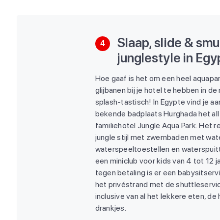
Slaap, slide & smul
4
junglestyle in Egy
Hoe gaaf is het om een heel aquap
glijbanen bij je hotel te hebben in de
splash-tastisch! In Egypte vind je a
bekende badplaats Hurghada het all 
familiehotel Jungle Aqua Park. Het re
jungle stijl met zwembaden met wate
waterspeeltoestellen en waterspuitt
een miniclub voor kids van 4 tot 12 j
tegen betaling is er een babysitserv
het privéstrand met de shuttleservic
inclusive van al het lekkere eten, de
drankjes.