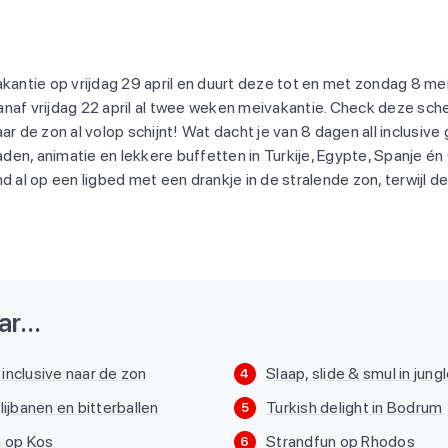
akantie op vrijdag 29 april en duurt deze tot en met zondag 8 mei
naf vrijdag 22 april al twee weken meivakantie. Check deze sche
de zon al volop schijnt! Wat dacht je van 8 dagen all inclusive 
en, animatie en lekkere buffetten in Turkije, Egypte, Spanje én
d al op een ligbed met een drankje in de stralende zon, terwijl de
r...
inclusive naar de zon
Slaap, slide & smul in jung
4
lijbanen en bitterballen
Turkish delight in Bodrum
5
a op Kos
Strandfun op Rhodos
6