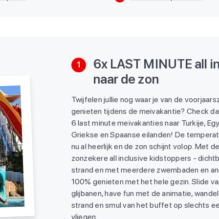
6x LAST MINUTE all in
1
naar de zon
Twijfelen jullie nog waar je van de voorjaars
genieten tijdens de meivakantie? Check da
6 last minute meivakanties naar Turkije, Eg
Griekse en Spaanse eilanden! De temperatu
nu al heerlijk en de zon schijnt volop. Met d
zonzekere all inclusive kidstoppers - dichtb
strand en met meerdere zwembaden en anim
100% genieten met het hele gezin. Slide v
glijbanen, have fun met de animatie, wandel
strand en smul van het buffet op slechts ee
vliegen.