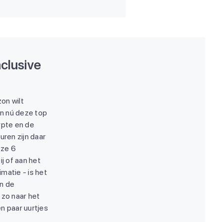
clusive
zon wilt
n nú deze top
ypte en de
ren zijn daar
eze 6
ij of aan het
atie - is het
an de
 zo naar het
n paar uurtjes