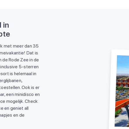
 in
pte
ark met meer dan 35
 meivakantie! Dat is
an de Rode Zee in de
inclusive 5-sterren
sort is helemaal in
rglijbanen,
oestellen. Ook is er
aar, een minidisco en
ice mogelijk. Check
e en geniet all
 hapjes en de