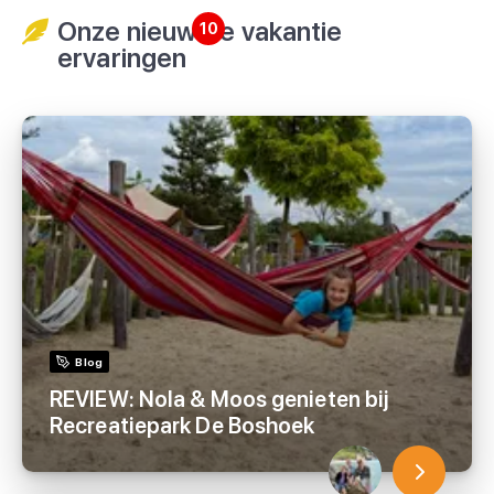
Onze nieuwste vakantie
10
ervaringen
Blog
REVIEW: Nola & Moos genieten bij
Recreatiepark De Boshoek