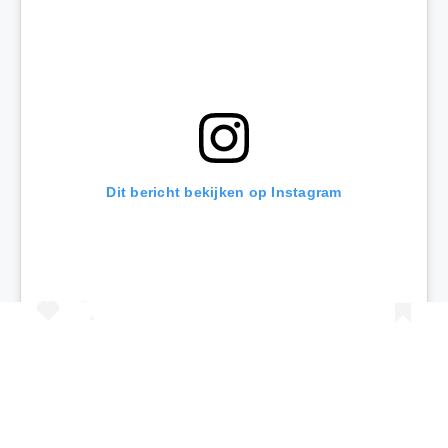
Dit bericht bekijken op Instagram
Een bericht gedeeld door Kids Vakantiegids (@kidsvakantiegids)