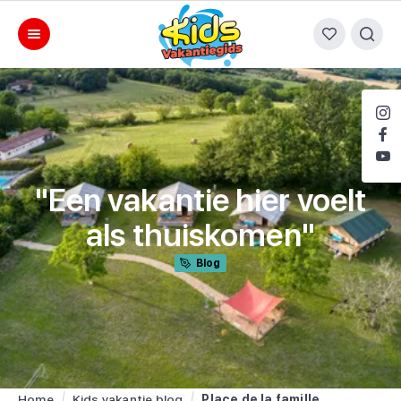
"Een vakantie hier voelt
als thuiskomen"
Blog
Home
Kids vakantie blog
Place de la famille