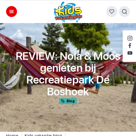
REVIEW: Nola & Moos
genieten bij
Recreatiepark De
Boshoek
Blog
Home
Kids vakantie blog