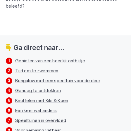
beleefd?
Ga direct naar...
Genieten van een heerlijk ontbijtje
1
Tijd om te zwemmen
2
Bungalow met een speeltuin voor de deur
3
Genoeg te ontdekken
4
Knuffelen met Kiki & Koen
5
Een keer wat anders
6
Speeltuinen in overvloed
7
Voor herhaling vatbaar
8