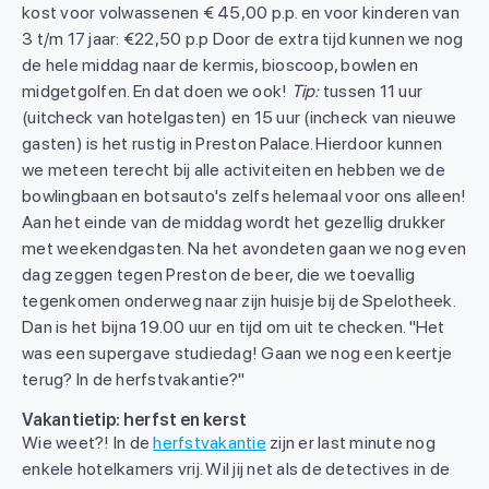
kost voor volwassenen € 45,00 p.p. en voor kinderen van
3 t/m 17 jaar: €22,50 p.p Door de extra tijd kunnen we nog
de hele middag naar de kermis, bioscoop, bowlen en
midgetgolfen. En dat doen we ook!
Tip:
tussen 11 uur
(uitcheck van hotelgasten) en 15 uur (incheck van nieuwe
gasten) is het rustig in Preston Palace. Hierdoor kunnen
we meteen terecht bij alle activiteiten en hebben we de
bowlingbaan en botsauto's zelfs helemaal voor ons alleen!
Aan het einde van de middag wordt het gezellig drukker
met weekendgasten. Na het avondeten gaan we nog even
dag zeggen tegen Preston de beer, die we toevallig
tegenkomen onderweg naar zijn huisje bij de Spelotheek.
Dan is het bijna 19.00 uur en tijd om uit te checken. "Het
was een supergave studiedag! Gaan we nog een keertje
terug? In de herfstvakantie?"
Vakantietip: herfst en kerst
Wie weet?! In de
herfstvakantie
zijn er last minute nog
enkele hotelkamers vrij. Wil jij net als de detectives in de