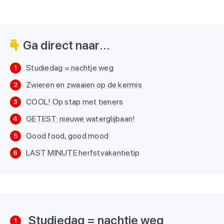
Ga direct naar...
Studiedag = nachtje weg
1
Zwieren en zwaaien op de kermis
2
COOL! Op stap met tieners
3
GETEST: nieuwe waterglijbaan!
4
Good food, good mood
5
LAST MINUTE herfstvakantietip
6
Studiedag = nachtje weg
1