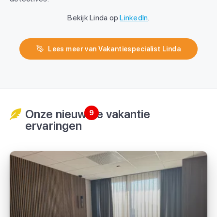
Bekijk Linda op
LinkedIn
.
Lees meer van Vakantiespecialist Linda
Onze nieuwste vakantie
9
ervaringen