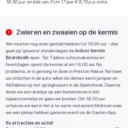
19,50 p.p. en kids van 3 t/m 17 jaar € 9,75 p.p. extra.
Zwieren en zwaaien op de kermis
2
We moeten nog even geduld hebben tot 19.00 uur - dan
gaat op 'gewone' donderdagen de
indoor kermis
Boardwalk
open.
Tip:
Tijdens schoolvakanties en
feestdagen opent de kermis al om 14.00 uur. No
problemo, er is genoeg te doen in Preston Palace. Na twee
uur stilzitten in de auto willen de dames eerst jumpen en
flikflakken op het springkussen in de Spelotheek. Daarma
doen we een drankje op een buitenterras in het
najaarszonnetje en gaan we bowlen. Om 18.30 uur
schuiven we aan in het à-la-carte restaurant Midtown waar
we een plekje hebben gereserveerd via de Gasten App.
8x attracties en actie!