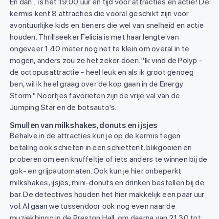
En dan... is het 19.00 uur en tijd voor attracties en actie! De
kermis kent 8 attracties die vooral geschikt zijn voor
avontuurlijke kids en tieners die wel van snelheid en actie
houden. Thrillseeker Felicia is met haar lengte van
ongeveer 1.40 meter nog net te klein om overal in te
mogen, anders zou ze het zeker doen. "Ik vind de Polyp -
de octopusattractie - heel leuk en als ik groot genoeg
ben, wil ik heel graag over de kop gaan in de Energy
Storm." Noortjes favorieten zijn de vrije val van de
Jumping Star en de botsauto's.
Smullen van milkshakes, donuts en ijsjes
Behalve in de attracties kun je op de kermis tegen
betaling ook schieten in een schiettent, blikgooien en
proberen om een knuffeltje of iets anders te winnen bij de
gok- en grijpautomaten. Ook kun je hier onbeperkt
milkshakes, ijsjes, mini-donuts en drinken bestellen bij de
bar. De detectives houden het hier makkelijk een paar uur
vol. Al gaan we tussendoor ook nog even naar de
muziekbingo in de Preston Hall, om daarna van 21.30 tot