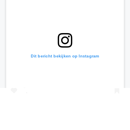
Dit bericht bekijken op Instagram
Een bericht gedeeld door Kids Vakantiegids (@kidsvakantiegids)