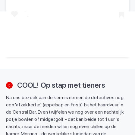
Een bericht gedeeld door Kids Vakantiegids (@kidsvakantiegids)
COOL! Op stap met tieners
3
Na ons bezoek aan de kermis nemen de detectives nog
een 'afzakkertje' (appelsap en Fristi) bij het haardvuur in
de Central Bar. Even twijfelen we nog over een nachtelijk
potje bowlen of midgetgolf - dat kan beide tot 1 uur 's
nachts, maar de meiden willen nog even chillen op de
kamer. Morgen - de werkelijke studiedag van de