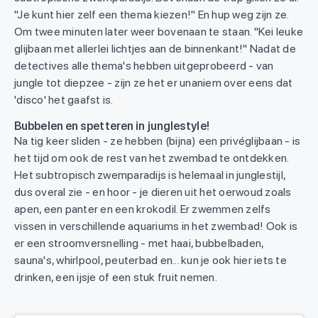
"Je kunt hier zelf een thema kiezen!" En hup weg zijn ze.
Om twee minuten later weer bovenaan te staan. "Kei leuke
glijbaan met allerlei lichtjes aan de binnenkant!" Nadat de
detectives alle thema's hebben uitgeprobeerd - van
jungle tot diepzee - zijn ze het er unaniem over eens dat
'disco' het gaafst is.
Bubbelen en spetteren in junglestyle!
Na tig keer sliden - ze hebben (bijna) een privéglijbaan - is
het tijd om ook de rest van het zwembad te ontdekken.
Het subtropisch zwemparadijs is helemaal in junglestijl,
dus overal zie - en hoor - je dieren uit het oerwoud zoals
apen, een panter en een krokodil. Er zwemmen zelfs
vissen in verschillende aquariums in het zwembad! Ook is
er een stroomversnelling - met haai, bubbelbaden,
sauna's, whirlpool, peuterbad en... kun je ook hier iets te
drinken, een ijsje of een stuk fruit nemen.