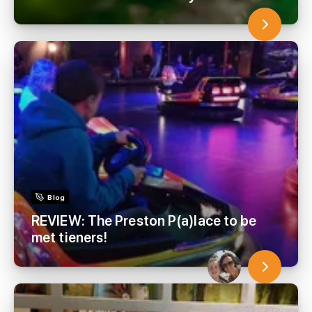
Blog
REVIEW: The Preston P(a)lace to be
met tieners!