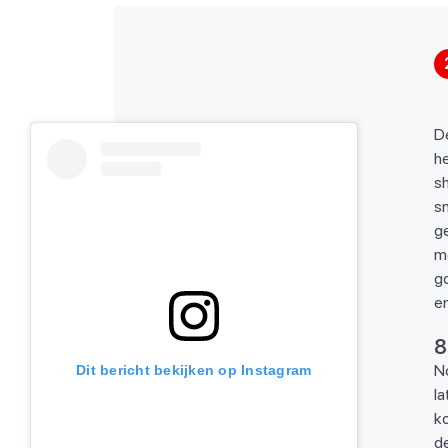
De
he
sh
s
ge
me
g
en
8
No
Dit bericht bekijken op Instagram
la
ko
de