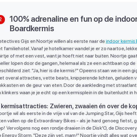
100% adrenaline en fun op de indoo
2
Boardkermis
tectives Gijs en Noortje willen als eerste naar de
indoor kermis
t familiehotel. Vanaf je hotelkamer wandel je er zo naartoe, lekke
irtje of met een vest, want je hoeft niet naar buiten. Noortje ga
neller lopen door de gangen, helemaal als ze een achtbaan op de
schilderd ziet. "Ja, hier is de kermis!" Opeens staan we in een gi
t overal attracties, vette beats, knipperende lichten, geluiden 
okkasten en de geur van eten. Door de aankleding met straatlant
 klinkers waan je je echt op een kermisplein in de buitenlucht in 
 kermisattracties: Zwieren, zwaaien én over de ko
ortje wil als eerste in de vrije val van de Jumping Star, Gijs heeft
ten vallen op de Extraordinary Bikes - als je hard genoeg fietst, g
p! Vervolgens nog een rondje draaien in de Disk'O, de Discovery
 Energy Storm. "Deze zijn vet, mam!" Noortje vindt alles wat ov