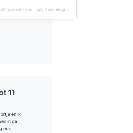
Een bericht gedeeld door Kids Vakantiegids (@kidsvakantiegids)
ot 11
rtje en ik
en in de
ag ook