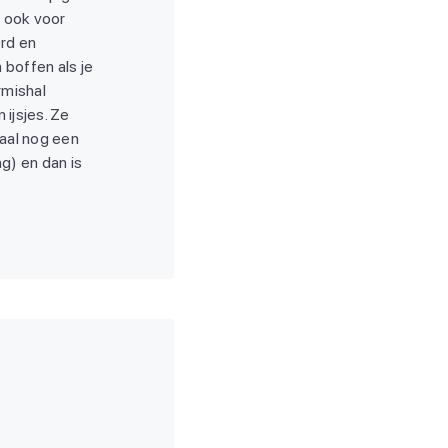
n ook voor
erd en
 boffen als je
rmishal
ijsjes. Ze
maal nog een
ng) en dan is