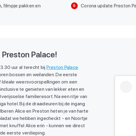
 filmpje pakken en
Corona update Preston P
6
t Preston Palace!
30 uur al terecht bij
Preston Palace
.
oren bossen en weilanden. De eerste
n! Ideale weersvoorspellingen om een
inclusive te genieten van lekker eten en
Overijsselse familieresort. Na een ritje van
ga hotel. Bij de draaideuren bij de ingang
elberen Alice en Preston heten je van harte
. Nadat we hebben ingecheckt - en Noortje
t knuffel Alice erin - kunnen we direct
de eerste verdieping.