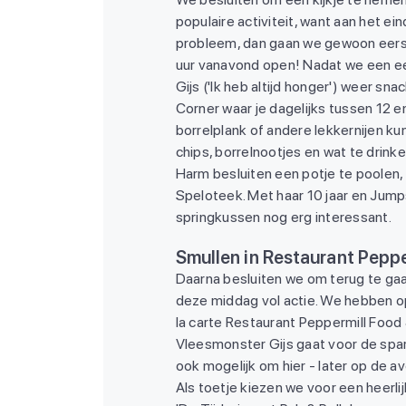
populaire activiteit, want aan het e
probleem, dan gaan we gewoon eerst
uur vanavond open! Nadat we een ee
Gijs ('Ik heb altijd honger') weer s
Corner waar je dagelijks tussen 12 
borrelplank of andere lekkernijen kun
chips, borrelnootjes en wat te drinke
Harm besluiten een potje te poolen,
Speloteek. Met haar 10 jaar en Jumps
springkussen nog erg interessant.
Smullen in Restaurant Peppe
Daarna besluiten we om terug te ga
deze middag vol actie. We hebben o
la carte Restaurant Peppermill Food
Vleesmonster Gijs gaat voor de spar
ook mogelijk om hier - later op de 
Als toetje kiezen we voor een heerli