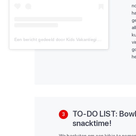
no
ha
ge
al
ku
Een bericht gedeeld door Kids Vakantiegids (@kidsvakantiegids)
vi
go
he
TO-DO LIST: Bowle
3
snacktime!
We besluiten om een kijkje te nemen 