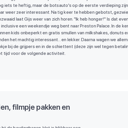
g iets te heftig, maar de botsauto's op de eerste verdieping zij
ar weer zeer interessant. Na tig keer te hebben gebotst, gezwi
zwaaid laat Gijs weer van zich horen. "Ik heb honger!" Is dat even
l inclusive een weekendje weg bent naar Preston Palace. In de ke
nnen kids onbeperkt en gratis smullen van milkshakes, donuts en 
nden het machtig interessant... en lekker. Daarna wagen we alle
kje bij de grijpers en in de schiettent (deze zijn wel tegen betali
t tijd voor de volgende activiteit.
n, filmpje pakken en
bij de bowlingbanen. Het is blijkbaar een