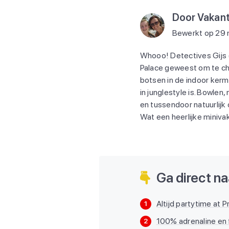
Door Vakant
Bewerkt op 29
Whooo! Detectives Gijs (1
Palace geweest om te che
botsen in de indoor kerm
in junglestyle is. Bowlen
en tussendoor natuurlijk 
Wat een heerlijke miniva
Ga direct naa
Altijd partytime at 
1
100% adrenaline en 
2