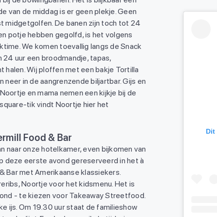
inde van de middag is er geen plekje. Geen
 midgetgolfen. De banen zijn toch tot 24
n potje hebben gegolfd, is het volgens
nacktime. We komen toevallig langs de Snack
en 24 uur een broodmandje, tapas,
t halen. Wij ploffen met een bakje Tortilla
n neer in de aangrenzende biljartbar. Gijs en
 Noortje en mama nemen een kijkje bij de
quare-tik vindt Noortje hier het
Dit
rmill Food & Bar
an naar onze hotelkamer, even bijkomen van
p deze eerste avond gereserveerd in het à
 & Bar met Amerikaanse klassiekers.
eribs, Noortje voor het kidsmenu. Het is
avond - te kiezen voor Takeaway Streetfood.
jke ijs. Om 19.30 uur staat de familieshow