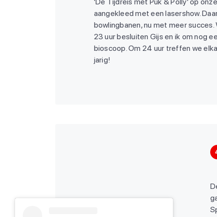
'De Tijdreis met Puk & Polly' op onze 
aangekleed met een lasershow. Daar
bowlingbanen, nu met meer succes.
23 uur besluiten Gijs en ik om nog e
bioscoop. Om 24 uur treffen we elka
jarig!
De
g
S