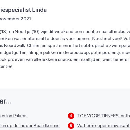
iespecialist Linda
 november 2021
3) en Noortje (10) zijn dit weekend een nachtje naar all inclusi
cken wat er allemaal te doen is voor tieners. Nou, heel veel! Vo
is Boardwalk. Chillen en spetteren in het subtropische zwemparad
, midgetgolfen, filmpje pakken in de bioscoop, potje poolen, jump
ook proeven van alle lekkere snacks en maaltijden, want tieners h
kantie!
r...
Preston Palace!
TOF VOOR TIENERS: ontbij
4
fun op de indoor Boardkermis
Wat een super minivakanti
5