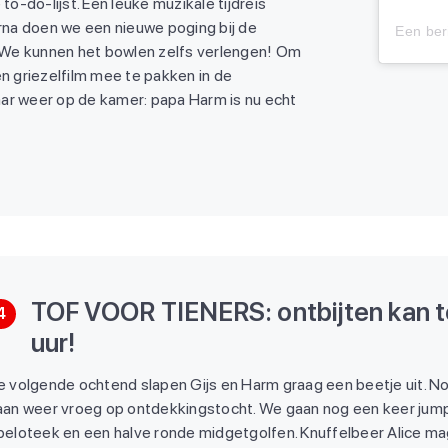
to-do-lijst. Een leuke muzikale tijdreis
na doen we een nieuwe poging bij de
 We kunnen het bowlen zelfs verlengen! Om
en griezelfilm mee te pakken in de
ar weer op de kamer: papa Harm is nu echt
TOF VOOR TIENERS: ontbijten kan t
4
uur!
 volgende ochtend slapen Gijs en Harm graag een beetje uit. Noo
aan weer vroeg op ontdekkingstocht. We gaan nog een keer jump
peloteek en een halve ronde midgetgolfen. Knuffelbeer Alice m