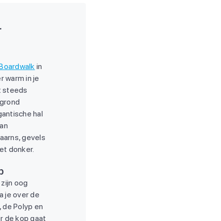
r
 Boardwalk
in
r warm in je
at steeds
 grond
gantische hal
van
aarns, gevels
het donker.
p
 zijn oog
a je over de
, de Polyp en
er de kop gaat