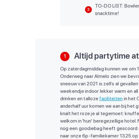
TO-DO LIST: Bowlen,
3
snacktime!
Altijd partytime a
1
Op zaterdagmiddag kunnen we om 13.
Onderweg naar Almelo zien we bevr
sneeuw van 2021 is zelfs al gevalle
weekendje indoor lekker warm en all 
drinken en talloze
faciliteiten
in het 
anderhalf uur komen we aan bij het gi
knalt het roze je al tegemoet: knuff
welkom in 'hun' beregezellige hotel
nog een goodiebag heeft gescoord me
naar onze 6p-familiekamer 1325 op 