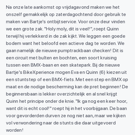
Na onze late aankomst op vrijdagavond maken we het
onszelf gemakkelijk op zaterdagochtend door gebruik te
maken van Bartje's ontbijtservice. Voor onze deur vinden
we een grote zak. "Holy moly, dit is veel!", roept Quinn
terwijl hij verlekkerd in de zak kijkt. We leggen een goede
bodem want het beloofd een actieve dag te worden. We
gaan namelijk de nieuwe pumptrackbaan checken! Dit is
een circuit met bulten en bochten, een soort kruising
tussen een BMX-baan en een skatepark. Bij de nieuwe
Bartje's BikeXperience mogen Eva en Quinn (6) kiezen uit
een stuntstep of een BMX-fiets. Met een step en BMX op
maat en de nodige bescherming kan de pret beginnen! De
beginnersbaan is lekker overzichtelijk en al snel krijgt
Quinn het principe onder de knie. "Ik ga nog een keer hoor,
want dit is echt cool!" roept hij in het voorbijgaan. De baan
voor gevorderden durven ze nog niet aan, maar we kijken
vol verwondering naar de stunts die daar uitgevoerd
worden!