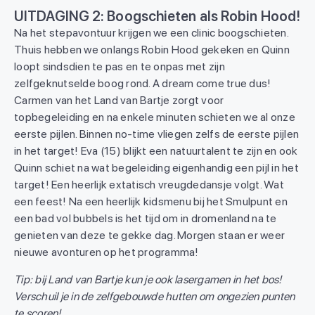
UITDAGING 2: Boogschieten als Robin Hood!
Na het stepavontuur krijgen we een clinic boogschieten.
Thuis hebben we onlangs Robin Hood gekeken en Quinn
loopt sindsdien te pas en te onpas met zijn
zelfgeknutselde boog rond. A dream come true dus!
Carmen van het Land van Bartje zorgt voor
topbegeleiding en na enkele minuten schieten we al onze
eerste pijlen. Binnen no-time vliegen zelfs de eerste pijlen
in het target! Eva (15) blijkt een natuurtalent te zijn en ook
Quinn schiet na wat begeleiding eigenhandig een pijl in het
target! Een heerlijk extatisch vreugdedansje volgt. Wat
een feest! Na een heerlijk kidsmenu bij het Smulpunt en
een bad vol bubbels is het tijd om in dromenland na te
genieten van deze te gekke dag. Morgen staan er weer
nieuwe avonturen op het programma!
Tip: bij Land van Bartje kun je ook lasergamen in het bos!
Verschuil je in de zelfgebouwde hutten om ongezien punten
te scoren!