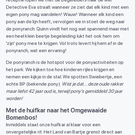
Detective Eva straalt wanneer ze ziet dat elk kind met een
eigen pony mag wandelen! Wauw! Wanneer elk kind een
pony aan de lijn heeft, vervolgen we in stoet de weg naar
de ponyranch. Quinn vindt het nog wat spannend maar met
een heel klein beetje begeleiding lukt het ook hem om
'zijn' pony mee te krijgen. Vol trots levert hij hem af in de
ponyranch, wat een ervaring!
De ponyranch is de hotspot voor de ponyactiviteiten op
het park. We kijken toe hoe kinderen rijles krijgen en
nemen een kijkje in de stal. We spotten Swiebertje, een
echte BP (bekende pony).
Wist je dat... deze oude rakker
maar liefst 42 jaar oud is, terwijl pony's gemiddeld 30 jaar
worden!
Met de huifkar naar het Omgewaaide
Bomenbos!
Inmiddels staat onze huifkar al klaar voor een
onvergetelijke rit. Het Land van Bartje grenst direct aan