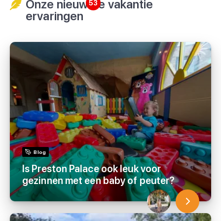
Onze nieuwste vakantie
53
ervaringen
Blog
Is Preston Palace ook leuk voor
gezinnen met een baby of peuter?