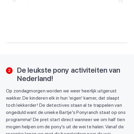
Een bericht gedeeld door Kids Vakantiegids (@kidsvakantiegids)
De leukste pony activiteiten van
2
Nederland!
Op zondagmorgen worden we weer heerlijk uitgerust
wakker. De kinderen elk in hun 'eigen' kamer, dat slaapt
toch lekkerder! De detectives staan al te trappelen van
ongeduld want de unieke Bartje's Ponyranch staat op ons
programma! De pret start direct wanneer we om half tien
mogen helpen om de pony's uit de wei te halen. Vanaf de
receptie lopen we met de begeleiders naar de wei.