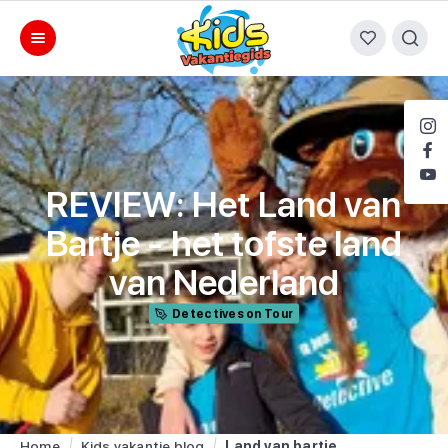
REVIEW: Het Land van
Bartje - het tofste land
van Nederland
Detectives on Tour
Home
Kids vakantie blog
Land van bartje