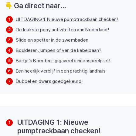
Ga direct naar...
UITDAGING 1: Nieuwe pumptrackbaan checken!
1
De leukste pony activiteiten van Nederland!
2
Slide en spetter in de zwembaden
3
Boulderen, jumpen of van de kabelbaan?
4
Bartje's Boerderij: gigaveel binnenspeelpret!
5
Een heerlijk verblijf in een prachtig landhuis
6
Dubbel en dwars goedgekeurd!
7
UITDAGING 1: Nieuwe
1
pumptrackbaan checken!