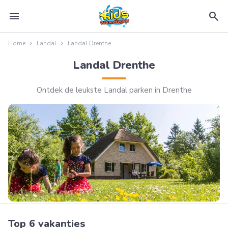
menu
search
Home
Landal
Landal Drenthe
Landal Drenthe
Ontdek de leukste Landal parken in Drenthe
Top 6 vakanties