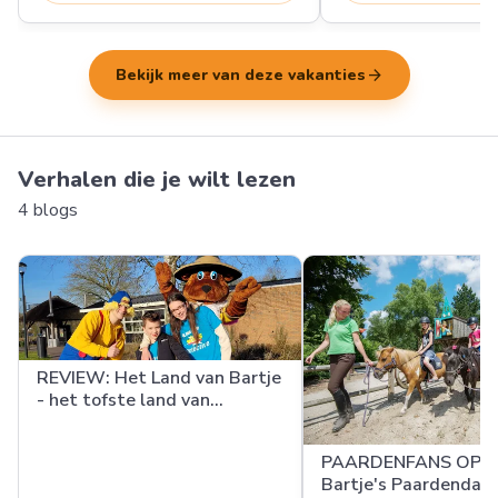
arrow_forward
Bekijk meer van deze vakanties
Verhalen die je wilt lezen
4 blogs
REVIEW: Het Land van Bartje
- het tofste land van
Nederland
PAARDENFANS OPGE
Bartje's Paardendag