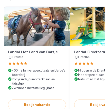
Landal Het Land van Bartje
Landal Orvelterma
location_on
location_on
Drenthe
Drenthe
star
star
star
star
star
star
star
star
star
star
check_circle
check_circle
400m2 binnenspeelplaats en Bartje's
Midden in de Drentse
check_circle
boerderij
Indoorspeelplaats e
check_circle
check_circle
Ponyranch, pumptrackbaan en
Natuurbad met ligwe
kidsclub
check_circle
Zwembad met familieglijbaan
Bekijk vakantie
Bekijk vak