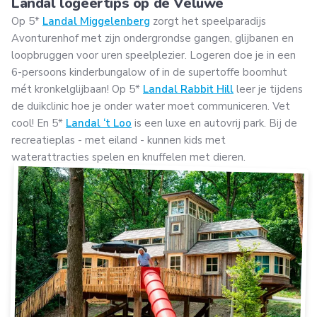
Landal logeertips op de Veluwe
Op 5*
Landal Miggelenberg
zorgt het speelparadijs
Avonturenhof met zijn ondergrondse gangen, glijbanen en
loopbruggen voor uren speelplezier. Logeren doe je in een
6-persoons kinderbungalow of in de supertoffe boomhut
mét kronkelglijbaan! Op 5*
Landal Rabbit Hill
leer je tijdens
de duikclinic hoe je onder water moet communiceren. Vet
cool! En 5*
Landal ‘t Loo
is een luxe en autovrij park. Bij de
recreatieplas - met eiland - kunnen kids met
waterattracties spelen en knuffelen met dieren.