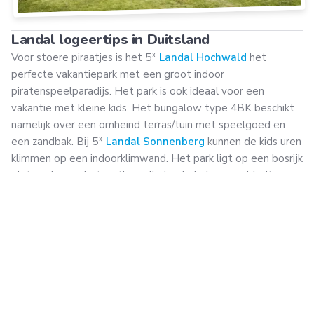
Landal logeertips in Duitsland
Voor stoere piraatjes is het 5*
Landal Hochwald
het
perfecte vakantiepark met een groot indoor
piratenspeelparadijs. Het park is ook ideaal voor een
vakantie met kleine kids. Het bungalow type 4BK beschikt
namelijk over een omheind terras/tuin met speelgoed en
een zandbak. Bij 5*
Landal Sonnenberg
kunnen de kids uren
klimmen op een indoorklimwand. Het park ligt op een bosrijk
plateau boven het rustige wijndorpje Leiwen en biedt een
prachtig uitzicht over de moezel en de vele wijngaarden. En
5*
Landal Wirfttal
ligt op het vulkaanlandschap van de Eifel
en biedt volop coole (outdoor) activiteiten zoals vissen bij
het stuwmeer van Wirfttal, wandelen over de vulkanen en
mountainbiken in de ruige bossen: het leukste park voor
sportieve gezinnen.