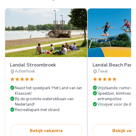
Landal Stroombroek
Landal Beach Park
location_on
location_on
Achterhoek
Texel
star
star
star
star
star
star
star
star
star
star
check_circle
check_circle
Naast het speelpark 'Het Land van Jan
Vrijstaande, ruime vill
check_circle
Klaassen'
Speeltuin, klimtoeste
check_circle
Bij de grootste waterskibaan van
airtrampoline
check_circle
Nederland!
Visvijver voor de deu
check_circle
Recreatiepark met strand
Bekijk vakantie
Bekijk vak