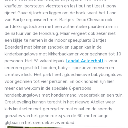
knuffelen, borstelen, vlechten en last but not least: pony
rijden! Gave rijtochten liggen om de hoek, want het Land
van Bartje organiseert met Bartje’s Deux Chevaux ook
ontdekkingstochten met een authentieke paardentram in
de natuur van de Hondsrug. Maar vergeet ook zeker niet
een kijkje te nemen in de indoor speelplaats Bartjes
Boerderij met binnen zandbak en slapen kan in de
kinderbungalows met kikkerbadkamer voor gezinnen tot 10
personen. Het 5* vakantiepark
Landal Aelderholt
is voor
iedereen geschikt: honden, baby’s, sportieve mensen en
creatieve kids. Het park heeft gloednieuwe babybungalows
voor gezinnen tot vier personen. En ook honden zijn hier
meer dan welkom in de speciale 6-persoons
hondenbungalows met hondenmand, voederbak en een tuin.
Creatieveling kunnen terecht in het nieuwe Atelier waar
kids knutselen met gerecycled materiaal en de speedy
gonzales van het gezin roetsj van de 60-meter lange
glijbaan in het overdekte zwembad.