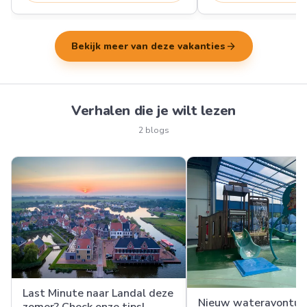
arrow_forward
Bekijk meer van deze vakanties
Verhalen die je wilt lezen
2 blogs
Last Minute naar Landal deze
Nieuw wateravontuur
zomer? Check onze tips!