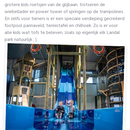
grotere kids roetsjen van de glijbaan, trotseren de
wiebellader en power tower of springen op de trampolines.
En zelfs voor tieners is er een speciale verdieping gecreëerd
footpool pannaveld, tennistafel en chilhoek. Zo is er voor
alle kids wat tofs te beleven, zoals op eigenlijk elk Landal
park natuurlijk ; )