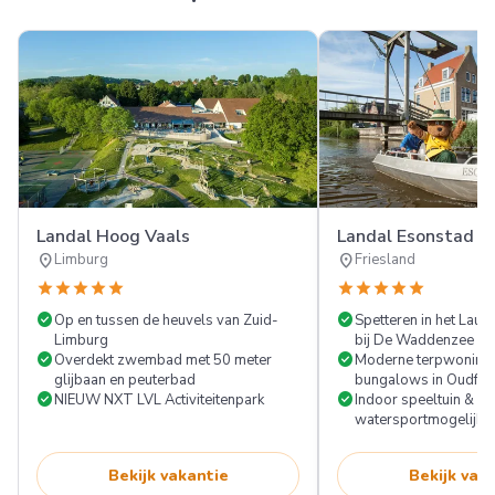
Landal Hoog Vaals
Landal Esonstad
location_on
location_on
Limburg
Friesland
star
star
star
star
star
star
star
star
star
star
check_circle
check_circle
Op en tussen de heuvels van Zuid-
Spetteren in het Lau
Limburg
bij De Waddenzee
check_circle
check_circle
Overdekt zwembad met 50 meter
Moderne terpwoning
glijbaan en peuterbad
bungalows in Oudfries
check_circle
check_circle
NIEUW NXT LVL Activiteitenpark
Indoor speeltuin &
watersportmogelijkh
Bekijk vakantie
Bekijk vak