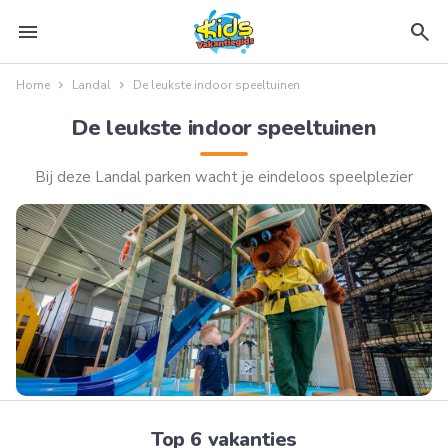
menu
search
Home
Landal
De leukste indoor speeltuinen
De leukste indoor speeltuinen
Bij deze Landal parken wacht je eindeloos speelplezier
Top 6 vakanties