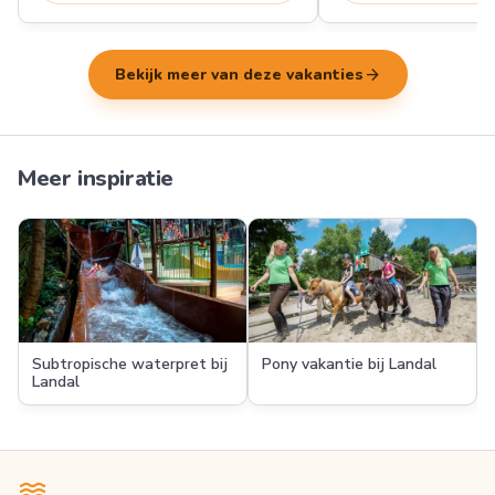
arrow_forward
Bekijk meer van deze vakanties
Meer inspiratie
Subtropische waterpret bij
Pony vakantie bij Landal
Landal