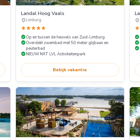
Landal Hoog Vaals
L
location_on
location_on
Limburg
star
star
star
star
star
star
check_circle
check_circle
Op en tussen de heuvels van Zuid-Limburg
check_circle
check_circle
Overdekt zwembad met 50 meter glijbaan en
check_circle
peuterbad
check_circle
NIEUW NXT LVL Activiteitenpark
Bekijk vakantie