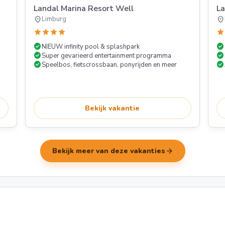
Landal Marina Resort Well
L
location_on
location_on
Limburg
star
star
star
star
star
check_circle
check_circle
NIEUW infinity pool & splashpark
check_circle
check_circle
Super gevarieerd entertainment programma
check_circle
check_circle
Speelbos, fietscrossbaan, ponyrijden en meer
Bekijk vakantie
arrow_forward
Bekijk meer van deze vakanties