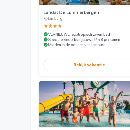
Landal De Lommerbergen
location_on
Limburg
star
star
star
star
check_circle
VERNIEUWD Subtropisch zwembad
check_circle
Speciale kinderbungalows t/m 8 personen
check_circle
Midden in de bossen van Limburg
Bekijk vakantie