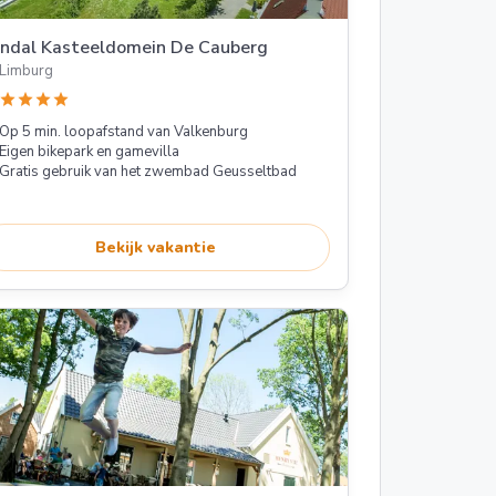
andal Kasteeldomein De Cauberg
Limburg
star
star
star
star
Op 5 min. loopafstand van Valkenburg
Eigen bikepark en gamevilla
Gratis gebruik van het zwembad Geusseltbad
Bekijk vakantie