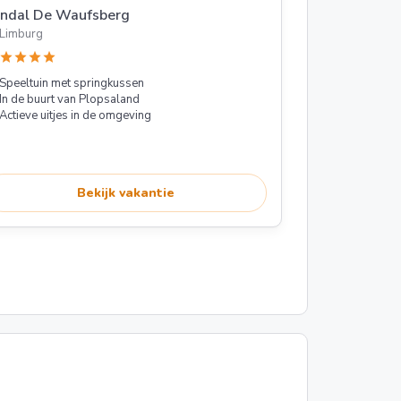
andal De Waufsberg
Limburg
star
star
star
star
Speeltuin met springkussen
In de buurt van Plopsaland
Actieve uitjes in de omgeving
Bekijk vakantie