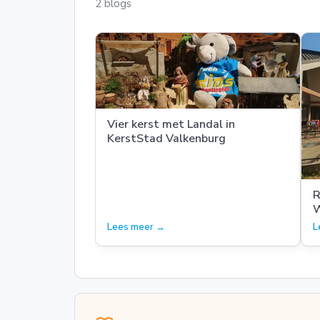
2 blogs
Vier kerst met Landal in
KerstStad Valkenburg
R
W
Lees meer →
L