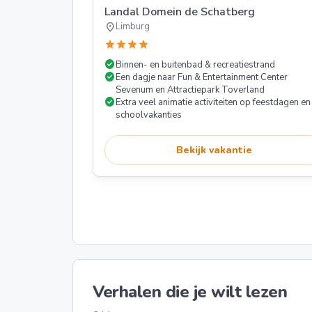
Landal Domein de Schatberg
location_on
Limburg
star
star
star
star
check_circle
Binnen- en buitenbad & recreatiestrand
check_circle
Een dagje naar Fun & Entertainment Center
Sevenum en Attractiepark Toverland
check_circle
Extra veel animatie activiteiten op feestdagen en
schoolvakanties
Bekijk vakantie
Verhalen die je wilt lezen