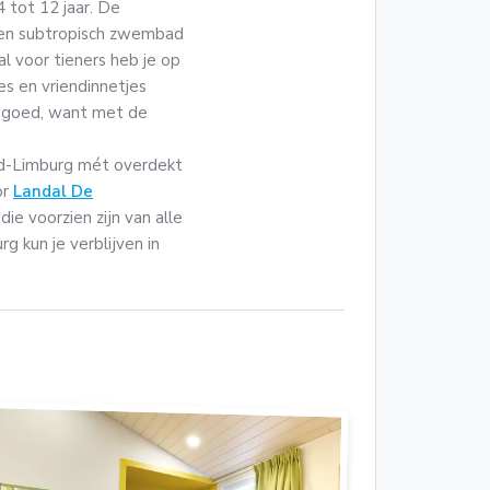
4 tot 12 jaar. De
 een subtropisch zwembad
l voor tieners heb je op
es en vriendinnetjes
ok goed, want met de
id-Limburg mét overdekt
or
Landal De
ie voorzien zijn van alle
 kun je verblijven in