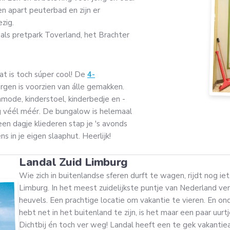
een apart peuterbad en zijn er
zig.
oals pretpark Toverland, het Brachter
t is toch súper cool! De
4-
en is voorzien van álle gemakken.
mode, kinderstoel, kinderbedje en -
og véél méér. De bungalow is helemaal
een dagje kliederen stap je 's avonds
s in je eigen slaaphut. Heerlijk!
Landal Zuid Limburg
Wie zich in buitenlandse sferen durft te wagen, rijdt nog ie
Limburg. In het meest zuidelijkste puntje van Nederland verb
heuvels. Een prachtige locatie om vakantie te vieren. En on
hebt net in het buitenland te zijn, is het maar een paar uurtj
Dichtbij én toch ver weg! Landal heeft een te gek vakantie