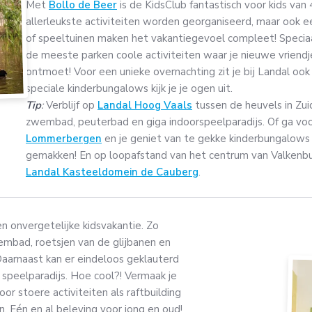
Met
Bollo de Beer
is de KidsClub fantastisch voor kids van 
allerleukste activiteiten worden georganiseerd, maar ook
of speeltuinen maken het vakantiegevoel compleet! Speciaa
de meeste parken coole activiteiten waar je nieuwe vriendj
ontmoet! Voor een unieke overnachting zit je bij Landal o
speciale kinderbungalows kijk je je ogen uit.
Tip
:
Verblijf op
Landal Hoog Vaals
tussen de heuvels in Zu
zwembad, peuterbad en giga indoorspeelparadijs. Of ga vo
Lommerbergen
en je geniet van te gekke kinderbungalows d
gemakken! En op loopafstand van het centrum van Valkenburg
Landal Kasteeldomein de Cauberg
.
n onvergetelijke kidsvakantie. Zo
embad, roetsjen van de glijbanen en
Daarnaast kan er eindeloos geklauterd
speelparadijs. Hoe cool?! Vermaak je
r stoere activiteiten als raftbuilding
n. Eén en al beleving voor jong en oud!