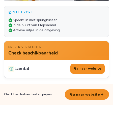
summarize
IN HET KORT
Meer
check_circle
Speeltuin met springkussen
FOTO'S
check_circle
In de buurt van Plopsaland
check_circle
Actieve uitjes in de omgeving
PRIJZEN VERGELIJKEN
Check beschikbaarheid
Landal
Ga naar website
arrow_forward
Ga naar website
Check beschikbaarheid en prijzen