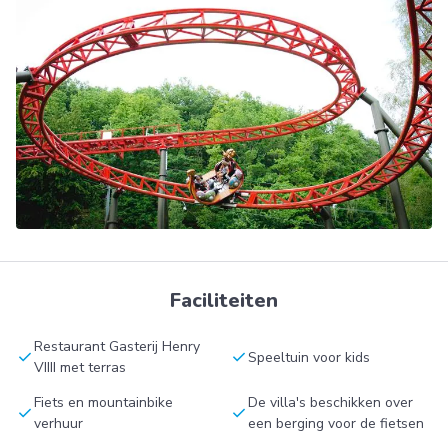
Faciliteiten
Restaurant Gasterij Henry
check
check
Speeltuin voor kids
VIIII met terras
Fiets en mountainbike
De villa's beschikken over
check
check
verhuur
een berging voor de fietsen