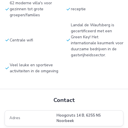
62 moderne villa's voor
check
check
gezinnen tot grote
receptie
groepen/families
Landal de Waufsberg is
gecertificeerd met een
Green Key! Het
check
check
Centrale wifi
internationale keurmerk voor
duurzame bedrijven in de
gastvrijheidssector.
Veel leuke en sportieve
check
activiteiten in de omgeving
Contact
Hoogcruts 14 B, 6255 NS
Adres
Noorbeek