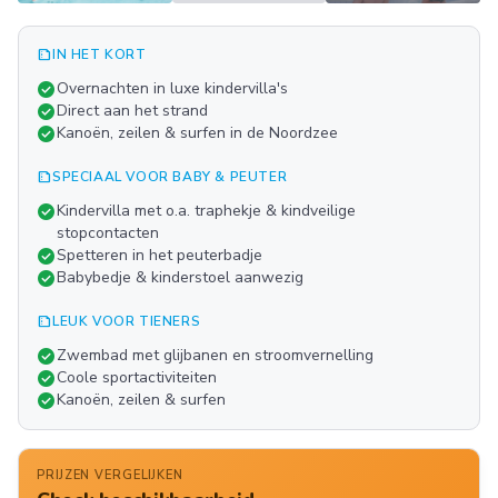
summarize
IN HET KORT
Meer
check_circle
Overnachten in luxe kindervilla's
FOTO'S
check_circle
Direct aan het strand
check_circle
Kanoën, zeilen & surfen in de Noordzee
summarize
SPECIAAL VOOR BABY & PEUTER
check_circle
Kindervilla met o.a. traphekje & kindveilige
stopcontacten
check_circle
Spetteren in het peuterbadje
check_circle
Babybedje & kinderstoel aanwezig
summarize
LEUK VOOR TIENERS
check_circle
Zwembad met glijbanen en stroomvernelling
check_circle
Coole sportactiviteiten
check_circle
Kanoën, zeilen & surfen
PRIJZEN VERGELIJKEN