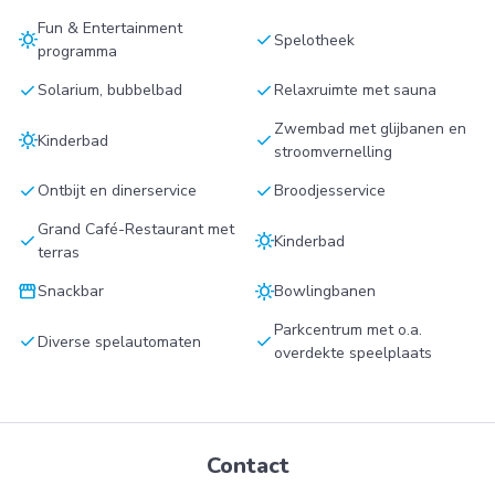
Fun & Entertainment
sunny
check
Spelotheek
programma
check
check
Solarium, bubbelbad
Relaxruimte met sauna
Zwembad met glijbanen en
sunny
check
Kinderbad
stroomvernelling
check
check
Ontbijt en dinerservice
Broodjesservice
Grand Café-Restaurant met
check
sunny
Kinderbad
terras
storefront
sunny
Snackbar
Bowlingbanen
Parkcentrum met o.a.
check
check
Diverse spelautomaten
overdekte speelplaats
Contact