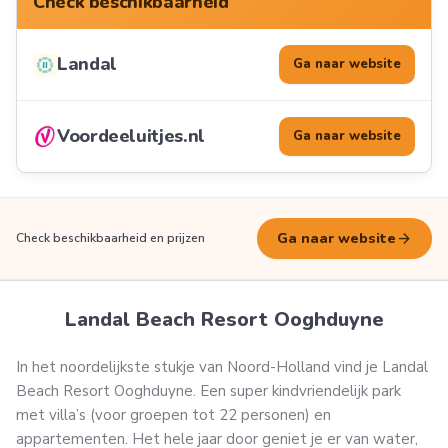
Check beschikbaarheid
Landal
Ga naar website
Voordeeluitjes.nl
Ga naar website
arrow_forward
Ga naar website
Check beschikbaarheid en prijzen
Landal Beach Resort Ooghduyne
In het noordelijkste stukje van Noord-Holland vind je Landal
Beach Resort Ooghduyne. Een super kindvriendelijk park
met villa’s (voor groepen tot 22 personen) en
appartementen. Het hele jaar door geniet je er van water,