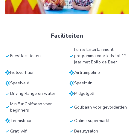
Faciliteiten
Fun & Entertainment
check
check
Feestfaciliteiten
programma voor kids tot 12
jaar met Bollo de Beer
sunny
sunny
Fietsverhuur
Airtrampoline
sunny
sunny
Speelveld
Speeltuin
check
sunny
Driving Range on water
Midgetgolf
MiniFunGolfbaan voor
check
check
Golfbaan voor gevorderden
beginners
sunny
check
Tennisbaan
Online supermarkt
check
check
Grati wifi
Beautysalon