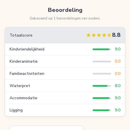
Beoordeling
Gebaseerd op 1 beoordelingen van ouders.
8.8
star
star
star
star
star_half
Totaalscore
Kindvriendelijkheid
9.0
Kinderanimatie
0.0
Familieactiviteiten
0.0
Waterpret
8.0
Accommodatie
9.0
Ligging
9.0