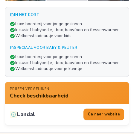
summarize
IN HET KORT
Meer
check_circle
Luxe boerderij voor jonge gezinnen
FOTO'S
check_circle
Inclusief babybedje, -box, babyfoon en flessenwarmer
check_circle
Welkomstcadeautje voor kids
summarize
SPECIAAL VOOR BABY & PEUTER
check_circle
Luxe boerderij voor jonge gezinnen
check_circle
Inclusief babybedje, -box, babyfoon en flessenwarmer
check_circle
Welkomstcadeautje voor je kleintje
PRIJZEN VERGELIJKEN
Check beschikbaarheid
Landal
Ga naar website