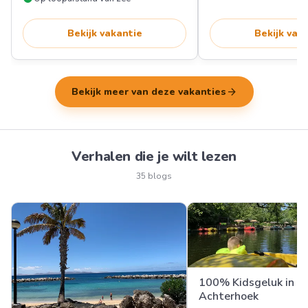
Bekijk vakantie
Bekijk vak
arrow_forward
Bekijk meer van deze vakanties
Verhalen die je wilt lezen
35 blogs
100% Kidsgeluk in d
Achterhoek