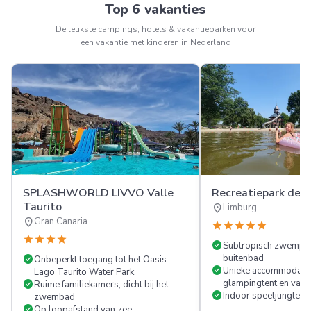
Top 6 vakanties
De leukste campings, hotels & vakantieparken voor
een vakantie met kinderen in Nederland
SPLASHWORLD LIVVO Valle
Recreatiepark de L
Taurito
location_on
Limburg
location_on
Gran Canaria
star
star
star
star
star
star
star
star
star
check_circle
Subtropisch zwempar
check_circle
buitenbad
Onbeperkt toegang tot het Oasis
check_circle
Unieke accommodatie
Lago Taurito Water Park
check_circle
glampingtent en vaka
Ruime familiekamers, dicht bij het
check_circle
Indoor speeljungle L
zwembad
check_circle
Op loopafstand van zee