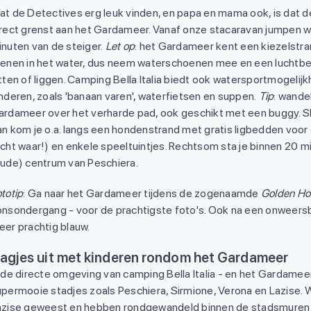
at de Detectives erg leuk vinden, en papa en mama ook, is dat 
irect grenst aan het Gardameer. Vanaf onze stacaravan jumpen we
inuten van de steiger.
Let op
: het Gardameer kent een kiezelstra
tenen in het water, dus neem waterschoenen mee en een luchtb
tten of liggen. Camping Bella Italia biedt ook watersportmogelij
nderen, zoals 'banaan varen', waterfietsen en suppen.
Tip
: wande
rdameer over het verharde pad, ook geschikt met een buggy. Sla
an kom je o.a. langs een hondenstrand met gratis ligbedden voor
cht waar!) en enkele speeltuintjes. Rechtsom sta je binnen 20 mi
oude) centrum van Peschiera.
totip
: Ga naar het Gardameer tijdens de zogenaamde
Golden Ho
onsondergang - voor de prachtigste foto's. Ook na een onweersbu
eer prachtig blauw.
agjes uit met kinderen rondom het Gardameer
 de directe omgeving van camping Bella Italia - en het Gardameer
permooie stadjes zoals Peschiera, Sirmione, Verona en Lazise. Wi
azise geweest en hebben rondgewandeld binnen de stadsmuren 