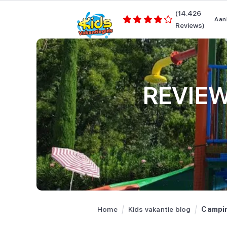
(14.426
Aan
Reviews)
REVIEW:
Home
Kids vakantie blog
Campin