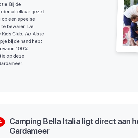
ie. Bij de
rder uit elkaar gezet
g op een speelse
 te bewaren. De
 Kids Club.
Tip
: Als je
pje bij de hand hebt
et gewoon 100%
tie op deze
Gardameer.
Camping Bella Italia ligt direct aan h
4
Gardameer