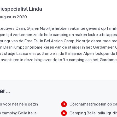
iespecialist Linda
 augustus 2020
ectives Daan, Gijs en Noortje hebben vakantie gevierd op familie
agen tijd verkennen ze de hele camping en maken leuke uitstapjes
springt van de Free Fall in Bel Action Camp, Noortje danst mee m
en Daan jumpt ontelbare keren van de steiger in het Gardameer. O
t stadje Lazise en spotten ze in de Italiaanse Alpen loslopende
vonturen in deze blog over de toffe camping aan het Gardameer i
r...
is voor het hele gezin
Coronamaatregelen op cam
3
 camping Bella Italia
Camping Bella Italia ligt 
4