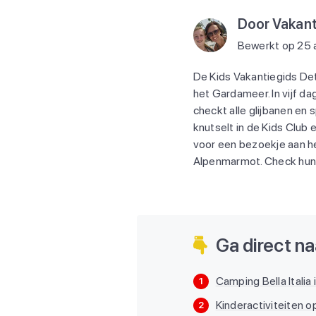
Door Vakant
Bewerkt op 25
De Kids Vakantiegids Det
het Gardameer. In vijf d
checkt alle glijbanen en 
knutselt in de Kids Club 
voor een bezoekje aan he
Alpenmarmot. Check hun a
Ga direct naa
Camping Bella Italia 
1
Kinderactiviteiten op
2