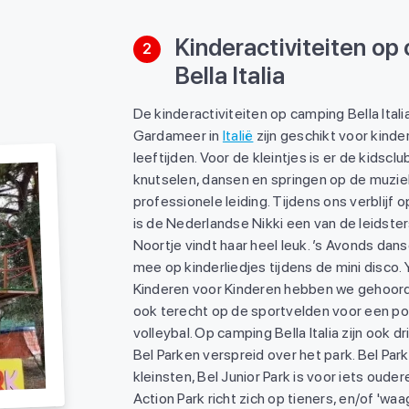
Kinderactiviteiten op
2
Bella Italia
De kinderactiviteiten op camping Bella Itali
Gardameer in
Italië
zijn geschikt voor kinder
leeftijden. Voor de kleintjes is er de kidscl
knutselen, dansen en springen op de muzi
professionele leiding. Tijdens ons verblijf
is de Nederlandse Nikki een van de leidste
Noortje vindt haar heel leuk. ’s Avonds dan
mee op kinderliedjes tijdens de mini disco.
Kinderen voor Kinderen hebben we gehoord
ook terecht op de sportvelden voor een po
volleybal. Op camping Bella Italia zijn ook d
Bel Parken verspreid over het park. Bel Park
kleinsten, Bel Junior Park is voor iets ouder
Action Park richt zich op tieners, en/of 'waa