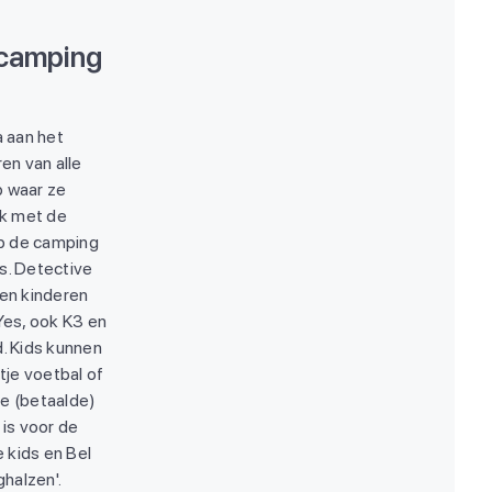
 camping
a aan het
en van alle
ub waar ze
ek met de
 op de camping
rs. Detective
sen kinderen
 Yes, ook K3 en
. Kids kunnen
tje voetbal of
rie (betaalde)
 is voor de
e kids en Bel
ghalzen'.