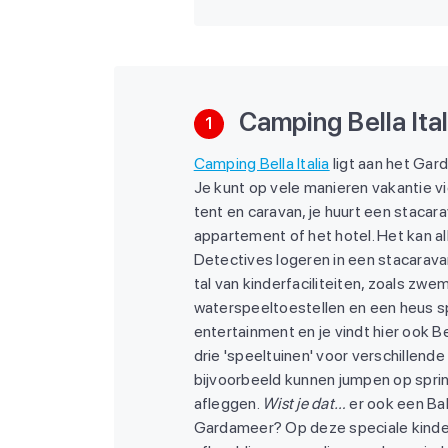
Camping Bella Ital
1
Camping Bella Italia
ligt aan het Gar
Je kunt op vele manieren vakantie v
tent en caravan, je huurt een stacara
appartement of het hotel. Het kan all
Detectives logeren in een stacarava
tal van kinderfaciliteiten, zoals zw
waterspeeltoestellen en een heus sp
entertainment en je vindt hier ook Bel
drie 'speeltuinen' voor verschillende
bijvoorbeeld kunnen jumpen op spri
afleggen.
Wist je dat…
er ook een Ba
Gardameer? Op deze speciale kinde