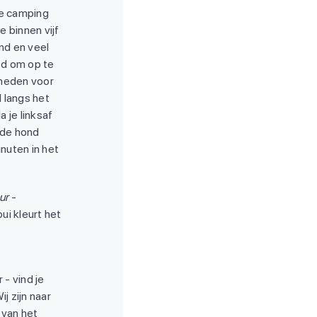
de camping
 binnen vijf
nd en veel
ed om op te
kheden voor
l langs het
 je linksaf
 de hond
nuten in het
ur
-
i kleurt het
 - vind je
j zijn naar
van het