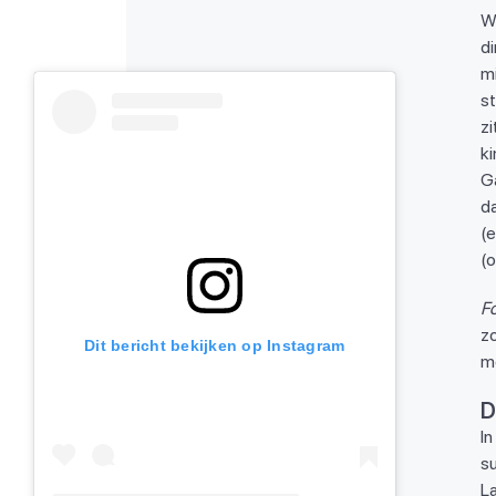
W
d
m
s
zi
ki
Ga
d
(e
(
Fo
z
Dit bericht bekijken op Instagram
m
D
In
su
L