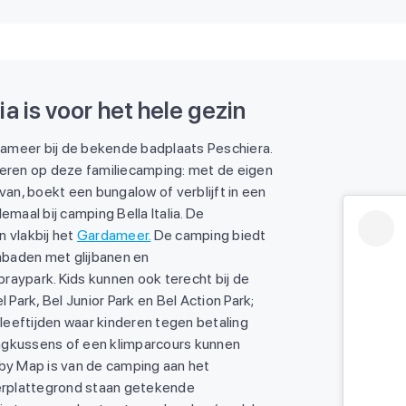
ia is voor het hele gezin
dameer bij de bekende badplaats Peschiera.
ieren op deze familiecamping: met de eigen
van, boekt een bungalow of verblijft in een
emaal bij camping Bella Italia. De
n vlakbij het
Gardameer.
De camping biedt
embaden met glijbanen en
raypark. Kids kunnen ook terecht bij de
 Park, Bel Junior Park en Bel Action Park;
 leeftijden waar kinderen tegen betaling
ngkussens of een klimparcours kunnen
by Map is van de camping aan het
rplattegrond staan getekende