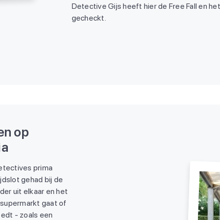
Detective Gijs heeft hier de Free Fall en he
gecheckt.
en op
ia
etectives prima
jdslot gehad bij de
er uit elkaar en het
e supermarkt gaat of
eedt - zoals een