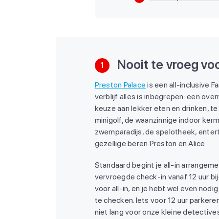
Nooit te vroeg voo
1
Preston Palace
is een all-inclusive F
verblijf alles is inbegrepen: een ove
keuze aan lekker eten en drinken, te
minigolf, de waanzinnige indoor kerm
zwemparadijs, de spelotheek, entert
gezellige beren Preston en Alice.
Standaard begint je all-in arrangem
vervroegde check-in vanaf 12 uur bij
voor all-in, en je hebt wel even nodi
te checken. Iets voor 12 uur parkere
niet lang voor onze kleine detective