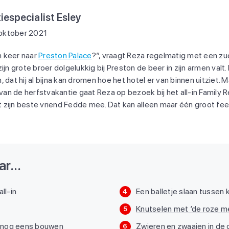
iespecialist Esley
oktober 2021
 keer naar
Preston Palace
?”, vraagt Reza regelmatig met een zuc
jn grote broer dolgelukkig bij Preston de beer in zijn armen valt. 
dat hij al bijna kan dromen hoe het hotel er van binnen uitziet. Ma
 van de herfstvakantie gaat Reza op bezoek bij het all-in Family Re
mt zijn beste vriend Fedde mee. Dat kan alleen maar één groot fe
r...
ll-in
Een balletje slaan tussen 
4
Knutselen met ‘de roze me
5
 nog eens bouwen
Zwieren en zwaaien in de
6