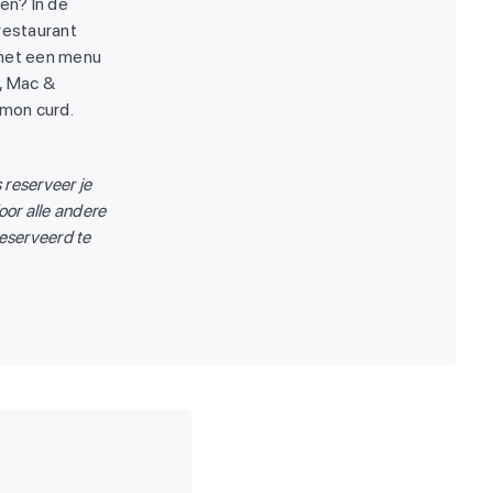
ren? In de
restaurant
et een menu
, Mac &
mon curd.
 reserveer je
oor alle andere
reserveerd te