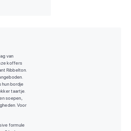
dag van
nze koffers
nt Ribbelton.
aangeboden.
 hun bordje
ekker taartje.
 en soepen,
igheden. Voor
usive formule