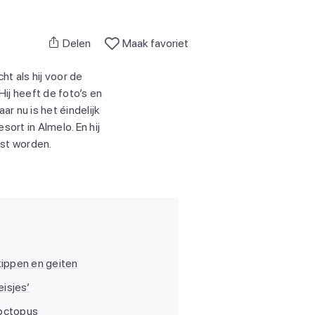
Delen
Maak favoriet
ht als hij voor de
Hij heeft de foto’s en
ar nu is het éindelijk
sort in Almelo. En hij
est worden.
kippen en geiten
isjes’
 octopus