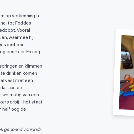
d om op verkenning te
snel tot Feddes
gedoopt. Vooral
ken, waarmee hij
gens met een
nog een keer. En nog
 springen en klimmen
 te drinken komen
 al vast met een
 dat aan de
n we rustig van een
kers erbij – het staat
n half oog de
ek geopend voor kids