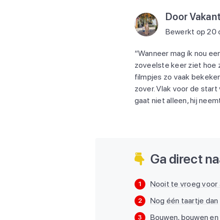
Door Vakant
Bewerkt op 20 
“Wanneer mag ík nou een
zoveelste keer ziet hoe zi
filmpjes zo vaak bekeken, 
zover. Vlak voor de start
gaat niet alleen, hij nee
Ga direct naa
Nooit te vroeg voor a
1
Nog één taartje dan
2
Bouwen, bouwen en
3