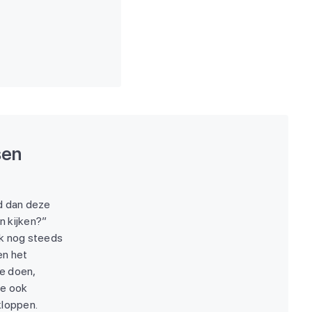
sen
ud dan deze
an kijken?”
jk nog steeds
en het
e doen,
ze ook
kloppen.