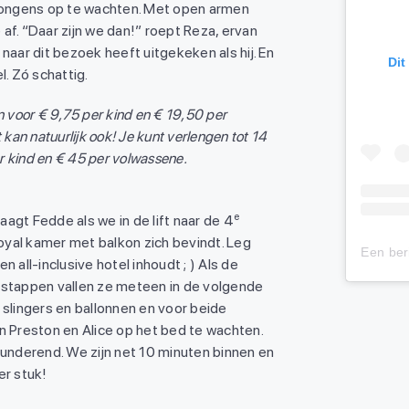
 jongens op te wachten. Met open armen
af. “Daar zijn we dan!” roept Reza, ervan
naar dit bezoek heeft uitgekeken als hij. En
Dit
l. Zó schattig.
n voor € 9,75 per kind en € 19,50 per
 kan natuurlijk ook! Je kunt verlengen tot 14
er kind en € 45 per volwassene.
e
agt Fedde als we in de lift naar de 4
yal kamer met balkon zich bevindt. Leg
 all-inclusive hotel inhoudt ; ) Als de
 stappen vallen ze meteen in de volgende
 slingers en ballonnen en voor beide
n Preston en Alice op het bed te wachten.
lunderend. We zijn net 10 minuten binnen en
er stuk!