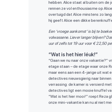
hebben. Alice staat al buiten om de
rennen ze vol enthousiasme op Alice 
overtuigd dat Alice minstens zo lang 
hij geeft Alice een dikke berenknuffe
Een ‘vroege aankomst’ is bij te boeke
volwassene. Liever langer blijven? Dat
uur of zelfs tot 19 uur voor € 22,50 p
“Wat is het hier léuk!”
“Gaan we nu naar onze vakantie?” vra
etage staan – de etage waar onze Ro
maar eens aan een 4-jarige uit wat een
detectives nieuwsgierig naar binnen
verrassing: de kamer is versierd met
detectives ligt een mooie knuffel va
“Wat is het hier mooi!” roept Reza g
onze mini-vakantie kan nu al niet me