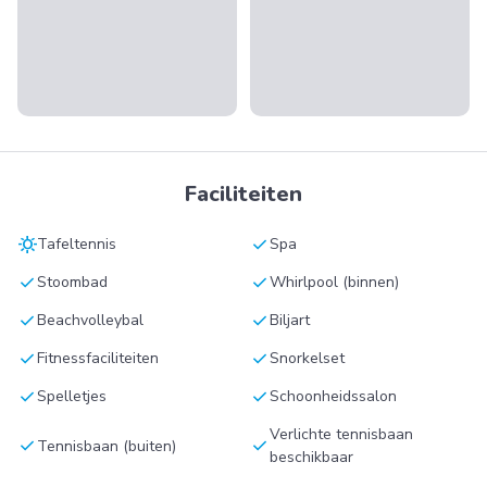
Faciliteiten
sunny
check
Tafeltennis
Spa
check
check
Stoombad
Whirlpool (binnen)
check
check
Beachvolleybal
Biljart
check
check
Fitnessfaciliteiten
Snorkelset
check
check
Spelletjes
Schoonheidssalon
Verlichte tennisbaan
check
check
Tennisbaan (buiten)
beschikbaar