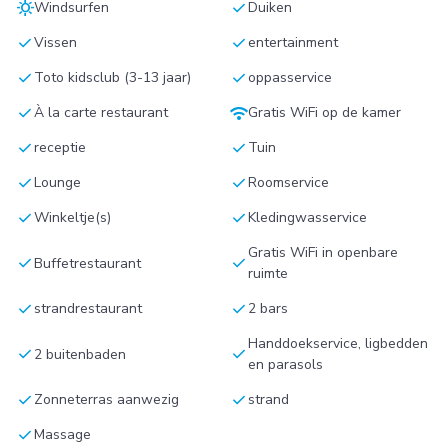
sunny
check
Windsurfen
Duiken
check
check
Vissen
entertainment
check
check
Toto kidsclub (3-13 jaar)
oppasservice
check
wifi
À la carte restaurant
Gratis WiFi op de kamer
check
check
receptie
Tuin
check
check
Lounge
Roomservice
check
check
Winkeltje(s)
Kledingwasservice
Gratis WiFi in openbare
check
check
Buffetrestaurant
ruimte
check
check
strandrestaurant
2 bars
Handdoekservice, ligbedden
check
check
2 buitenbaden
en parasols
check
check
Zonneterras aanwezig
strand
check
Massage