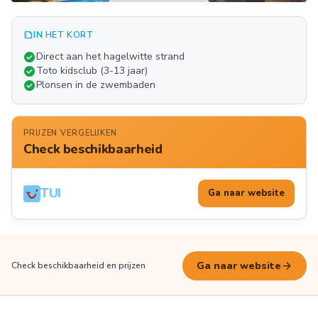
summarize
IN HET KORT
Meer
check_circle
Direct aan het hagelwitte strand
FOTO'S
check_circle
Toto kidsclub (3-13 jaar)
check_circle
Plonsen in de zwembaden
PRIJZEN VERGELIJKEN
Check beschikbaarheid
TUI
Ga naar website
arrow_forward
Ga naar website
Check beschikbaarheid en prijzen