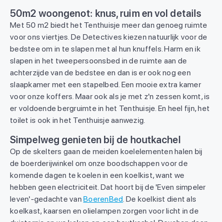
50m2 woongenot: knus, ruim en vol details
Met 50 m2 biedt het Tenthuisje meer dan genoeg ruimte
voor ons viertjes. De Detectives kiezen natuurlijk voor de
bedstee om in te slapen met al hun knuffels. Harm en ik
slapen in het tweepersoonsbed in de ruimte aan de
achterzijde van de bedstee en dan is er ook nog een
slaapkamer met een stapelbed. Een mooie extra kamer
voor onze koffers. Maar ook als je met z'n zessen komt, is
er voldoende bergruimte in het Tenthuisje. En heel fijn, het
toilet is ook in het Tenthuisje aanwezig.
Simpelweg genieten bij de houtkachel
Op de skelters gaan de meiden koelelementen halen bij
de boerderijwinkel om onze boodschappen voor de
komende dagen te koelen in een koelkist, want we
hebben geen electriciteit. Dat hoort bij de 'Even simpeler
leven'-gedachte van
BoerenBed
. De koelkist dient als
koelkast, kaarsen en olielampen zorgen voor licht in de