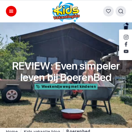
REVIEW: Even simpeler
leven bij BoerenBed
Weekendje weg met kinderen
Home
Kids vakantie blog
Boerenbed