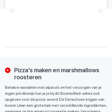
Een bericht gedeeld door Kids Vakantiegids (@kidsvakantiegids)
Pizza's maken en marshmallows
4
roosteren
Behalve wandelen met alpaca's en het verzorgen van je
eigen privékonijn kun je je bij dit BoerenBed-adres ook
opgeven voor de pizza-avond. De Detectives krijgen van
boerin Lilian een grote bak met verschillende ingrediënten,
waarmee ze hun eigen pizzacreatie maken. Vervolgens