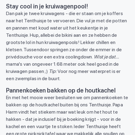
Stay cool in je kruiwagenpool!
Dan pak je twee kruiwagens - die er staan om je koffers
naar het Tenthuisje te vervoeren. Die vul je met de potten
en pannen met koud water uit het keukentje in je
Tenthuisje. Hup, allebei de bikini aan en ze hebben de
grootste lol in hun kruiwagenpools! Lekker chillen en
kletsen. Tussendoor springen ze onder de emmer in de
privédouche voor een extra coolingdown.
Wist je dat...
mama's van ongeveer 1.68 meter ook heel goed in de
kruiwagen passen ;)
Tip:
Voor nog meer waterpret is er
een zwemplas in de buurt.
Pannenkoeken bakken op de houtkachel
En met het mooie weer besluiten we om pannenkoeken te
bakken op de houtkachel buiten bij ons Tenthuisje. Papa
Harm vindt het stiekem maar wat leuk om het hout te
hakken - dat je inclusief bij je boeking krijgt - voor in de
kachel en een vuurtje te stoken. Ieder Tenthuisje heeft
een grote picknicktafel waar we makkelijk alle spullen op