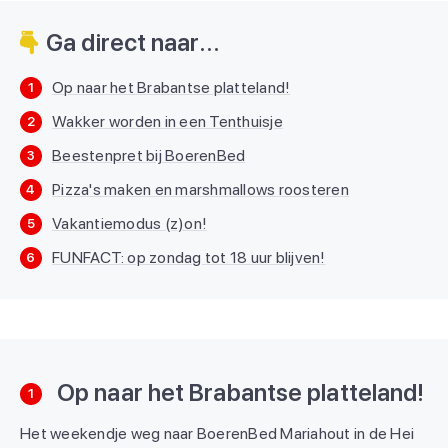
Ga direct naar...
Op naar het Brabantse platteland!
1
Wakker worden in een Tenthuisje
2
Beestenpret bij BoerenBed
3
Pizza's maken en marshmallows roosteren
4
Vakantiemodus (z)on!
5
FUNFACT: op zondag tot 18 uur blijven!
6
Op naar het Brabantse platteland!
1
Het weekendje weg naar BoerenBed Mariahout in de Hei