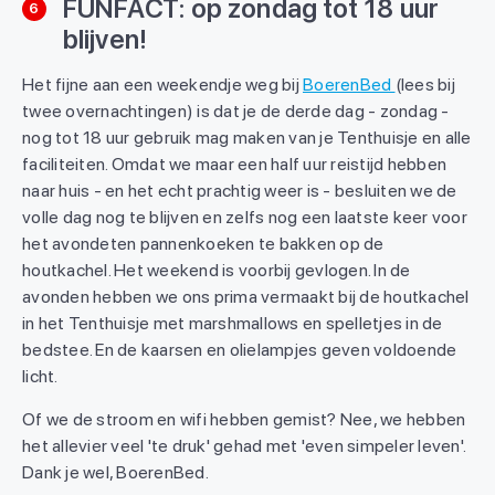
FUNFACT: op zondag tot 18 uur
6
blijven!
Het fijne aan een weekendje weg bij
BoerenBed
(lees bij
twee overnachtingen) is dat je de derde dag - zondag -
nog tot 18 uur gebruik mag maken van je Tenthuisje en alle
faciliteiten. Omdat we maar een half uur reistijd hebben
naar huis - en het echt prachtig weer is - besluiten we de
volle dag nog te blijven en zelfs nog een laatste keer voor
het avondeten pannenkoeken te bakken op de
houtkachel. Het weekend is voorbij gevlogen. In de
avonden hebben we ons prima vermaakt bij de houtkachel
in het Tenthuisje met marshmallows en spelletjes in de
bedstee. En de kaarsen en olielampjes geven voldoende
licht.
Of we de stroom en wifi hebben gemist? Nee, we hebben
het allevier veel 'te druk' gehad met 'even simpeler leven'.
Dank je wel, BoerenBed.