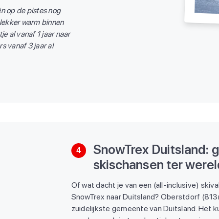
iën op de pistes nog
 lekker warm binnen
tje al vanaf 1 jaar naar
 vanaf 3 jaar al
SnowTrex Duitsland: 
4
skischansen ter werel
Of wat dacht je van een (all-inclusive) skiv
SnowTrex naar Duitsland? Oberstdorf (813
zuidelijkste gemeente van Duitsland. Het k