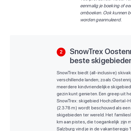
eenmalig je boeking of ee
omboeken. Ook kunnen bo
worden geannuleerd.
SnowTrex Oostenri
2
beste skigebieden
SnowTrex biedt (all-inclusive) skivak
verschillende landen; zoals Oostenrij
meerdere kindvriendelijke skigebied
gezin kunt genieten. Een greep uit 
SnowTrex: skigebied Hochzillertal-
(2.378 m) wordt beschouwd als een
skigebieden ter wereld. Het familie
km aan pistes, die toegankelijk zijn m
Salzburg vind je in de vakantieregio