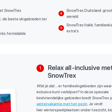
 met SnowTrex
SnowTrex Duitsland: groo
4
wereld
: de beste skigebieden ter
SnowTrex Italië: families
5
extra's
très formidable
Relax all-inclusive me
1
SnowTrex
Wist je dat...
er familieskigebieden zijn waar 
inclusive kunt verblijven? In deze speciale
kindvriendelijke gebieden biedt SnowTrex j
wintervakantie met het gezin
. Je vindt
hier winterspeelplaatsen onder toezicht, k