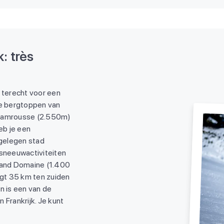
: très
x terecht voor een
de bergtoppen van
Chamrousse (2.550m)
eb je een
gelegen stad
 sneeuwactiviteiten
Grand Domaine (1.400
igt 35 km ten zuiden
n is een van de
 Frankrijk. Je kunt