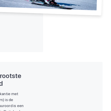
grootste
d
akantie met
m) is de
uuroord is een