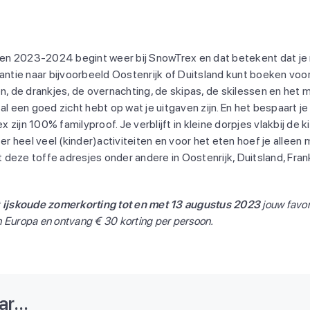
 2023-2024 begint weer bij SnowTrex en dat betekent dat je nu
ntie naar bijvoorbeeld Oostenrijk of Duitsland kunt boeken voor 
n, de drankjes, de overnachting, de skipas, de skilessen en het 
l een goed zicht hebt op wat je uitgaven zijn. En het bespaart je 
zijn 100% familyproof. Je verblijft in kleine dorpjes vlakbij de ki
 er heel veel (kinder)activiteiten en voor het eten hoef je alleen
t deze toffe adresjes onder andere in Oostenrijk, Duitsland, Frankri
t
ijskoude zomerkorting tot en met 13 augustus 2023
jouw favor
 Europa en ontvang € 30 korting per persoon.
r...