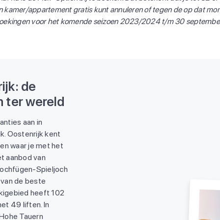
n kamer/appartement gratis kunt annuleren of tegen de op dat mom
ekingen voor het komende seizoen 2023/2024 t/m 30 september 
jk: de
 ter wereld
anties aan in
k. Oostenrijk kent
en waar je met het
het aanbod van
Hochfügen-Spieljoch
 van de beste
skigebied heeft 102
et 49 liften. In
 'Hohe Tauern