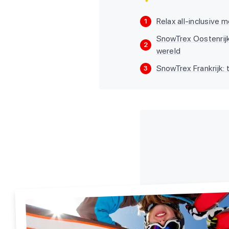
Relax all-inclusive
1
SnowTrex Oostenrijk
2
wereld
SnowTrex Frankrijk: 
3