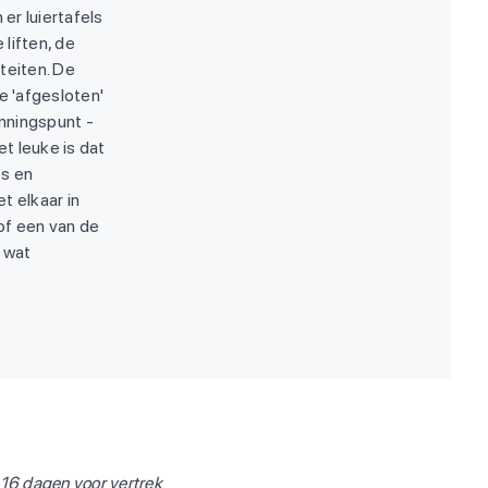
 er luiertafels
 liften, de
teiten. De
e 'afgesloten'
nningspunt -
et leuke is dat
es en
t elkaar in
of een van de
l wat
f 16 dagen voor vertrek