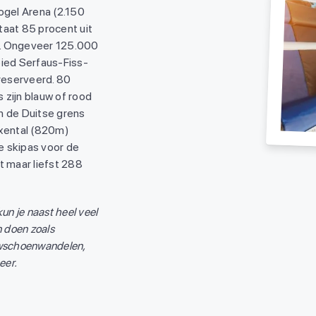
ogel Arena (2.150
taat 85 procent uit
s. Ongeveer 125.000
bied Serfaus-Fiss-
ereserveerd. 80
 zijn blauw of rood
n de Duitse grens
ixental (820m)
e skipas voor de
t maar liefst 288
un je naast heel veel
n doen zoals
uwschoenwandelen,
meer.