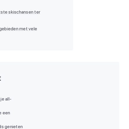
tste skischansen ter
kigebieden met vele
t
je all-
e een
ids genieten