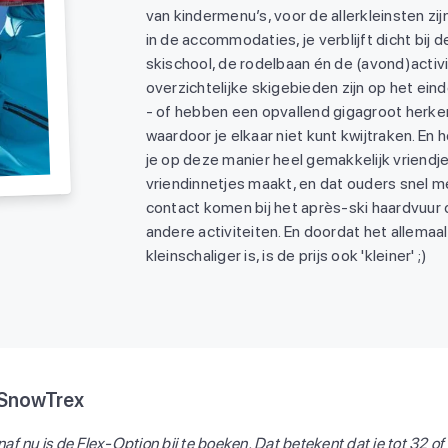
van kindermenu’s, voor de allerkleinsten zijn
in de accommodaties, je verblijft dicht bij de
skischool, de rodelbaan én de (avond)activi
overzichtelijke skigebieden zijn op het eind
- of hebben een opvallend gigagroot herke
waardoor je elkaar niet kunt kwijtraken. En h
je op deze manier heel gemakkelijk vriendj
vriendinnetjes maakt, en dat ouders snel me
contact komen bij het après-ski haardvuur 
andere activiteiten. En doordat het allemaa
kleinschaliger is, is de prijs ook 'kleiner' ;)
 SnowTrex
naf nu is de Flex-Option bij te boeken. Dat betekent dat je tot 32 o