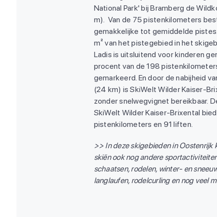
National Park' bij Bramberg de Wildk
m). Van de 75 pistenkilometers
bes
gemakkelijke tot gemiddelde piste
m² van het pistegebied in het skige
Ladis is uitsluitend voor kinderen g
procent van de 198 pistenkilometers
gemarkeerd. En door de nabijheid va
(24 km) is SkiWelt Wilder Kaiser-Br
zonder snelwegvignet bereikbaar. D
SkiWelt Wilder Kaiser-Brixental bied
pistenkilometers en 91 liften.
>> In deze skigebieden in Oostenrijk k
skiën ook nog andere sportactiviteite
schaatsen, rodelen, winter- en snee
langlaufen, rodelcurling en nog veel 