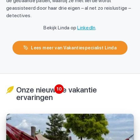
de gebaande paden, waarbij ze met liefde wordt
geassisteerd door haar drie eigen – al net zo reislustige –
detectives.
Bekijk Linda op
LinkedIn
.
Lees meer van Vakantiespecialist Linda
Onze nieuwste vakantie
10
ervaringen