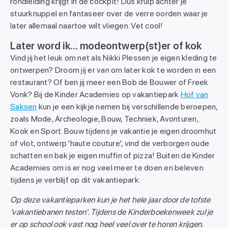
rondleiding krijgt in de cockpit! Dus kruip achter je
stuurknuppel en fantaseer over de verre oorden waar je
later allemaal naartoe wilt vliegen. Vet cool!
Later word ik... modeontwerp(st)er of kok
Vind jij het leuk om net als Nikki Plessen je eigen kleding te
ontwerpen? Droom jij er van om later kok te worden in een
restaurant? Of ben jij meer een Bob de Bouwer of Freek
Vonk? Bij de Kinder Academies op vakantiepark
Hof van
Saksen
kun je een kijkje nemen bij verschillende beroepen,
zoals Mode, Archeologie, Bouw, Techniek, Avonturen,
Kook en Sport. Bouw tijdens je vakantie je eigen droomhut
of vlot, ontwerp 'haute couture', vind de verborgen oude
schatten en bak je eigen muffin of pizza! Buiten de Kinder
Academies om is er nog veel meer te doen en beleven
tijdens je verblijf op dit vakantiepark.
Op deze vakantieparken kun je het hele jaar door de tofste
'vakantiebanen testen'. Tijdens de Kinderboekenweek zul je
er op school ook vast nog heel veel over te horen krijgen.