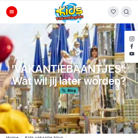
'VAKANTIEBAANTJES':
Wat wil jij later worden?
Blog
Home
Kids vakantie blog