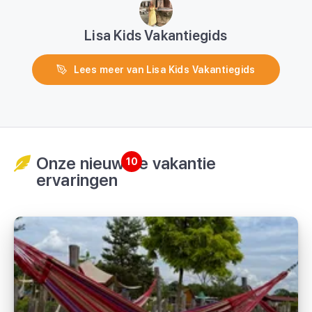
Lisa Kids Vakantiegids
Lees meer van Lisa Kids Vakantiegids
Onze nieuwste vakantie
10
ervaringen