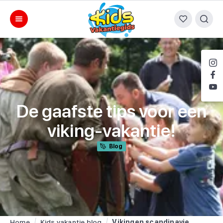
De gaafste tips voor een
viking-vakantie!
Blog
Home
Kids vakantie blog
Vikingen scandinavie