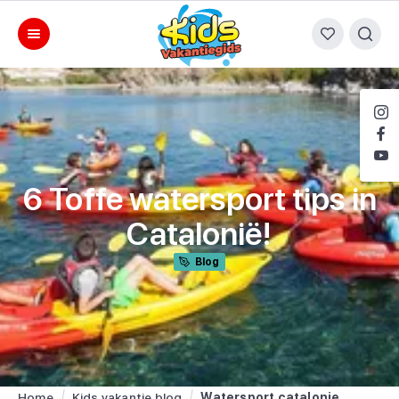
6 Toffe watersport tips in
Catalonië!
Blog
Home
Kids vakantie blog
Watersport catalonie