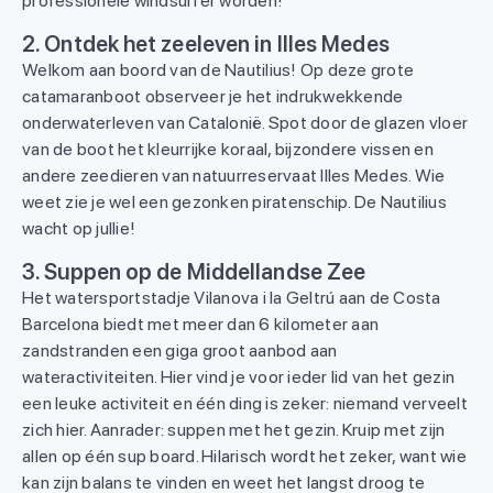
professionele windsurfer worden!
2. Ontdek het zeeleven in Illes Medes
Welkom aan boord van de Nautilius! Op deze grote
catamaranboot observeer je het indrukwekkende
onderwaterleven van Catalonië. Spot door de glazen vloer
van de boot het kleurrijke koraal, bijzondere vissen en
andere zeedieren van natuurreservaat Illes Medes. Wie
weet zie je wel een gezonken piratenschip. De Nautilius
wacht op jullie!
3. Suppen op de Middellandse Zee
Het watersportstadje Vilanova i la Geltrú aan de Costa
Barcelona biedt met meer dan 6 kilometer aan
zandstranden een giga groot aanbod aan
wateractiviteiten. Hier vind je voor ieder lid van het gezin
een leuke activiteit en één ding is zeker: niemand verveelt
zich hier. Aanrader: suppen met het gezin. Kruip met zijn
allen op één sup board. Hilarisch wordt het zeker, want wie
kan zijn balans te vinden en weet het langst droog te