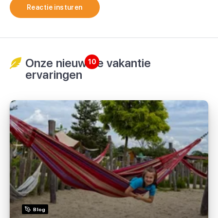
Reactie insturen
Onze nieuwste vakantie
10
ervaringen
Blog