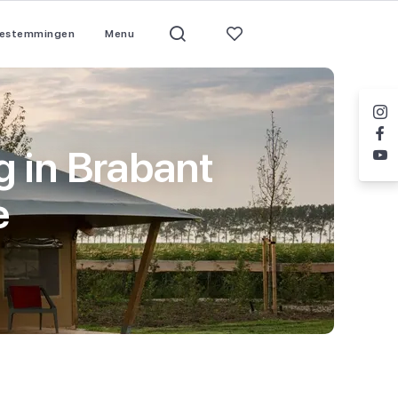
estemmingen
Menu
r?
r?
's
toe?
Vakantie aanbiedingen
Waar wil je slapen?
Meer schoolvakanti
Waar wil je slapen?
Spanje
feestdagen
Vakantiepark
All inclusive hotel
Gran Canaria
Alle familievakanties
 in Brabant
Voorjaarsvakantie
Kindercamping
Vakantiepark
Lanzarote
Alle wintervakanties
Kindercamping
Zomervakantie in
Canarische
Meivakantie
Kinderhotel
Kindercamping
Mallorca
Weekendje weg
Kindvriendelijke bestemmingen
e
Herfstvakantie
Nederland
Nederland
Eilanden
Boerderij
>> Meer Spanje
Kids Vakantieblogs
Kerstvakantie
Pretparken
Kids Vakantiegids Facebook
h
Aquapark
Kamperen in de
Griekenland
LEGOLAND Denemarke
Kindercampings
Curacao
Nederland
zomervakantie
Kids Vakantiegids Instagram
Disneyland
Kreta
BN'ers op vakantie
Attractie- & Vakantiepa
Corfu
Slagharen
Kos
Over ons
> Meer pretparken
>> Meer Griekenland
Contact