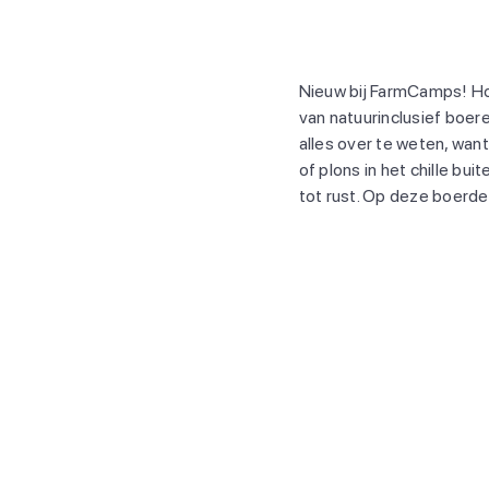
Nieuw bij FarmCamps! Hoe
van natuurinclusief boer
alles over te weten, want
of plons in het chille bu
tot rust. Op deze boerder