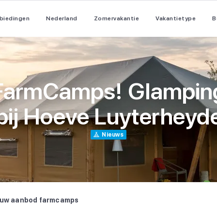
biedingen
Nederland
Zomervakantie
Vakantietype
B
Waar kies jij voo
Waar kies jij voo
Populaire thema
Waar wil je naar
FarmCamps! Glamping
Vakantieparken
Zomervakantie
All inclusive
Nederland
bij Hoeve Luyterheyd
in Nederland
aanbiedingen
vakantie
Met subtropisc
All inclusive
Vakantie met
Nieuws
Italië
zwembad
zomervakantie
waterpark
Alle bestemmingen
euw aanbod farmcamps