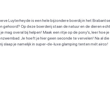
ve Luyterheyde is een hele bijzondere boerdij in het Brabantse l
en gehoord? Op deze boerderij staan de natuur en de dieren echt
 je mag overal bij helpen! Maak een ritje op de pony's, leer hoe 
itenzwembad. Je hoeft je hier geen seconde te vervelen! Na al die a
ij slaap je namelijk in super-de-luxe glamping tenten mét airco!