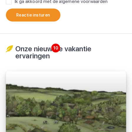
Ik ga akkoord met de algemene voorwaarden
Reactie insturen
Onze nieuwste vakantie
10
ervaringen