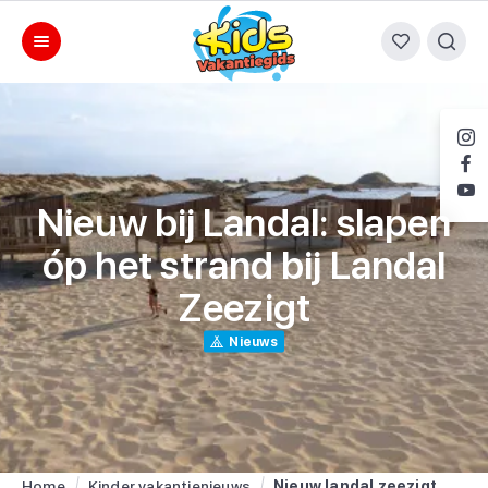
Nieuw bij Landal: slapen
óp het strand bij Landal
Zeezigt
Nieuws
Home
Kinder vakantienieuws
Nieuw landal zeezigt