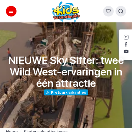
NIEUWE Sky Sifter: twee
Wild West-ervaringen in
één attractie
Pretpark vakanties
Home
Kinder vakantienieuws