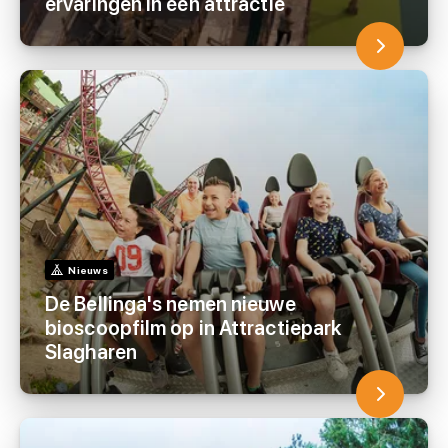
ervaringen in één attractie
Nieuws
De Bellinga's nemen nieuwe
bioscoopfilm op in Attractiepark
Slagharen